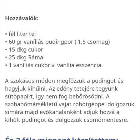
Hozzávalók:
• fél liter tej
• 60 gr vaníliás pudingpor ( 1,5 csomag)
• 15 dkg cukor
• 25 dkg Ráma
• 1 vaníliás cukor v. vanília esszencia
A szokásos módon megfőzzük a pudingot és
hagyjuk kihűlni. Az edény tetejére tegyünk
sütőpapírt, így nem fog bebőrösödni. A
szobahőmérsékletű vajat robotgéppel dolgozzuk
simára majd evőkanalanként adjuk hozzá a
kihűlt pudingot és dolgozzuk csomómentesre.