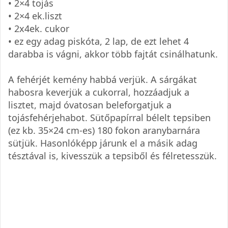
• 2×4 tojás
• 2×4 ek.liszt
• 2x4ek. cukor
• ez egy adag piskóta, 2 lap, de ezt lehet 4
darabba is vágni, akkor több fajtát csinálhatunk.
A fehérjét kemény habbá verjük. A sárgákat
habosra keverjük a cukorral, hozzáadjuk a
lisztet, majd óvatosan beleforgatjuk a
tojásfehérjehabot. Sütőpapírral bélelt tepsiben
(ez kb. 35×24 cm-es) 180 fokon aranybarnára
sütjük. Hasonlóképp járunk el a másik adag
tésztával is, kivesszük a tepsiből és félretesszük.