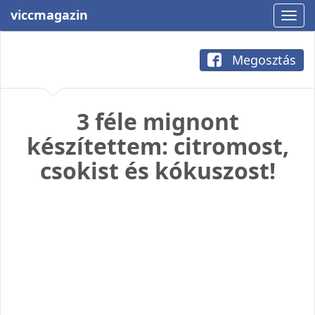
viccmagazin
Megosztás
3 féle mignont
készítettem: citromost,
csokist és kókuszost!