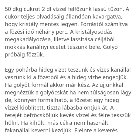
50 dkg cukrot 2 dl vízzel felfőzünk lassú tűzön. A
cukor teljes olvadásáig állandóan kavargatva,
hogy kristály mentes legyen. Forrástól számítva
a főzési idő néhány perc. A kristályosodás
megakadályozása, illetve lassítása céljából
mokkás kanálnyi ecetet teszünk bele. Golyó
próbáig főzzük.
Egy pohárba hideg vizet teszünk és vizes kanállal
veszünk ki a főzetből és a hideg vízbe engedjük.
Ha golyót formál akkor már kész. Az ujjunkkal
megnézzük a golyócskát ha nem túlságosan lágy
de, könnyen formálható, a főzetet egy hideg
vízzel kiöblített, tiszta lábasba öntjük át. A
tetejét befröcsköljük kevés vízzel és félre tesszük
hűlni. Ha kihűlt, más célra nem használt
fakanállal keverni kezdjük. Eleinte a keverés