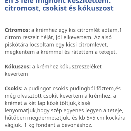
Én 3 féle mignont készítettem:
citromost, csokist és kókuszost
Citromos:
a krémhez egy kis citromlét adtam,1
citrom reszelt héját, jól elkevertem. Az alsó
piskótára locsoltam egy kicsi citromlevet,
megkentem a krémmel és rátettem a tetejét.
Kókuszos:
a krémhez kókuszreszeléket
kevertem
Csokis:
a pudingot csokis pudingból főztem,és
még olvasztott csokit kevertem a krémhez. a
krémet a két lap közé töltjük,kissé
lenyomatjuk,hogy szép egyenes legyen a teteje,
hűtőben megdermesztjük, és kb 5×5 cm kockára
vágjuk. 1 kg fondant a bevonáshoz.