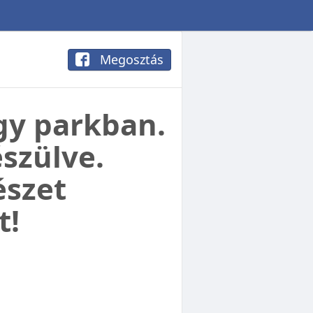
Megosztás
gy parkban.
szülve.
észet
t!