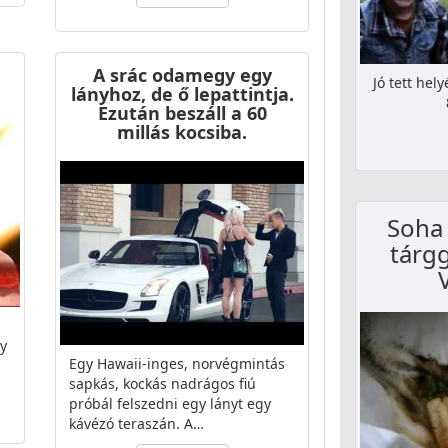
A srác odamegy egy
Jó tett hel
lányhoz, de ő lepattintja.
Ezután beszáll a 60
millás kocsiba.
Soha 
tárgg
gy
Egy Hawaii-inges, norvégmintás
sapkás, kockás nadrágos fiú
próbál felszedni egy lányt egy
kávézó teraszán. A…