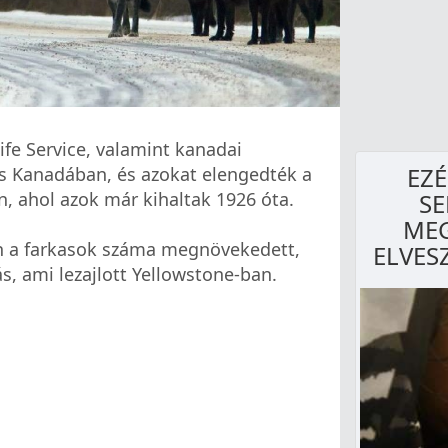
ife Service, valamint kanadai
EZÉ
as Kanadában, és azokat elengedték a
SE
, ahol azok már kihaltak 1926 óta.
MEG
n a farkasok száma megnövekedett,
ELVESZ
ás, ami lezajlott Yellowstone-ban.