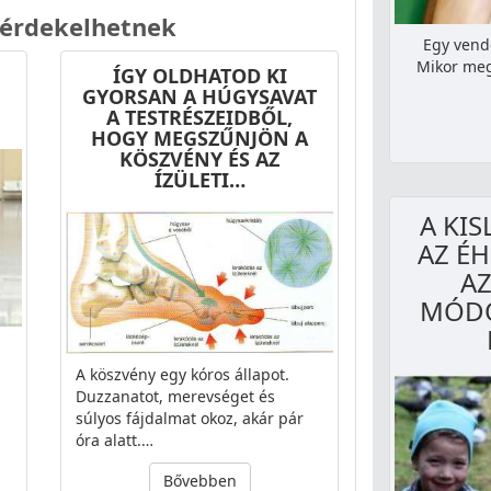
 érdekelhetnek
Egy vend
Mikor megk
ÍGY OLDHATOD KI
GYORSAN A HÚGYSAVAT
A TESTRÉSZEIDBŐL,
HOGY MEGSZŰNJÖN A
KÖSZVÉNY ÉS AZ
ÍZÜLETI…
A KI
AZ É
AZ
MÓDO
A köszvény egy kóros állapot.
Duzzanatot, merevséget és
súlyos fájdalmat okoz, akár pár
óra alatt.…
Bővebben