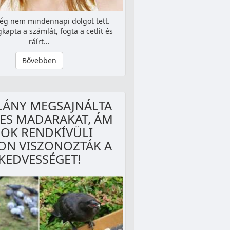
ég nem mindennapi dolgot tett.
apta a számlát, fogta a cetlit és
ráírt…
Bővebben
SLÁNY MEGSAJNÁLTA
HES MADARAKAT, ÁM
OK RENDKÍVÜLI
N VISZONOZTÁK A
KEDVESSÉGET!