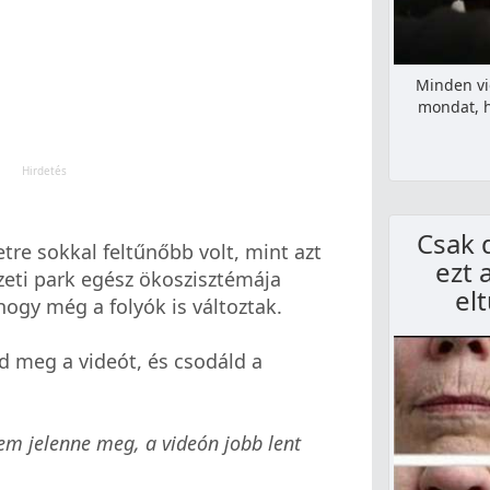
Minden vi
mondat, h
Csak 
tre sokkal feltűnőbb volt, mint azt
ezt 
zeti park egész ökoszisztémája
el
hogy még a folyók is változtak.
d meg a videót, és csodáld a
nem jelenne meg, a videón jobb lent