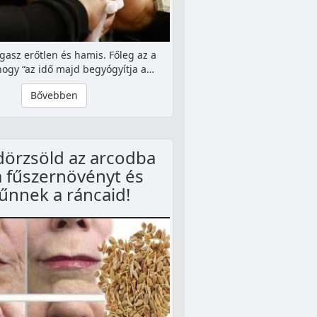
gasz erőtlen és hamis. Főleg az a
ogy “az idő majd begyógyítja a…
Bővebben
dörzsöld az arcodba
a fűszernövényt és
tűnnek a ráncaid!