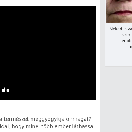
Neked is va
szer
legol
m
y a természet meggyógyítja önmagát?
ddal, hogy minél több ember láthassa