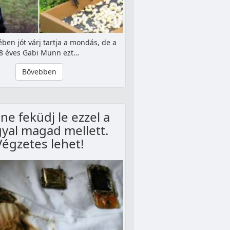
yében jót várj tartja a mondás, de a
8 éves Gabi Munn ezt…
Bővebben
ne feküdj le ezzel a
yal magad mellett.
Végzetes lehet!