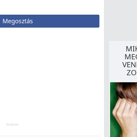
Megosztás
MI
MEG
VEN
ZO