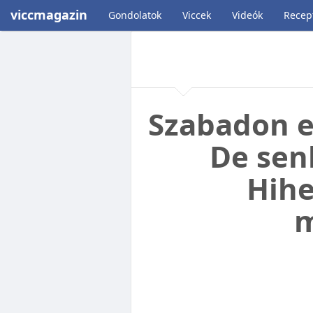
viccmagazin
Gondolatok
Viccek
Videók
Recep
Szabadon e
De sen
Hihe
m