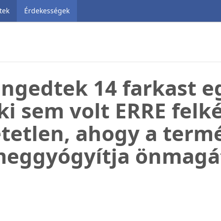
tek
Érdekességek
ngedtek 14 farkast e
ki sem volt ERRE felké
tetlen, ahogy a term
eggyógyítja önmagá