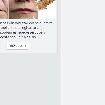
nnak ráncaid,szarkalábaid, amitől
etnél a lehető leghamarabb,
csóbban és legegyszerűbben
egszabadulni? Nos, ha…
Bővebben