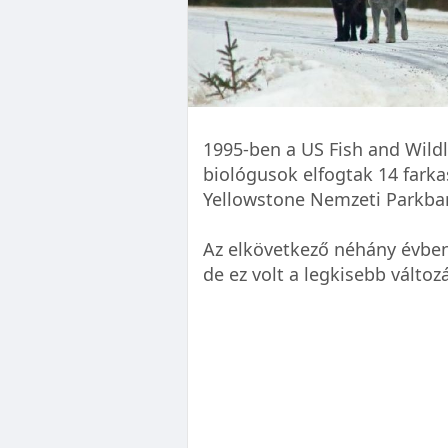
1995-ben a US Fish and Wildl
biológusok elfogtak 14 fark
Yellowstone Nemzeti Parkban
Az elkövetkező néhány évbe
de ez volt a legkisebb változ