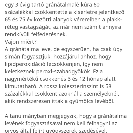
egy 3 évig tartó gránátalmalé-kúra 60
százalékkal csökkentette a kísérletre jelentkező
65 és 75 év közötti alanyok vérereiben a plakk-
réteg vastagságát, az már nem számít annyira
rendkívüli felfedezésnek.
Vajon miért?
A gránátalma leve, de egyszerűen, ha csak úgy
simán fogyasztjuk, hozzájárul ahhoz, hogy
lipidperoxidáció lecsökkenjen, így nem
keletkeznek peroxi-szabadgyökök. Ez a
nagymértékű csökkenés 3 és 12 hónap alatt
kimutatható. A rossz koleszterinszint is 58
százalékkal csökkent azoknál a személyeknél,
akik rendszeresen ittak a gyümölcs levéből.
A tanulmányban megjegyzik, hogy a gránátalma
levének fogyasztásával nem kell felhagyni az
orvos által felírt gyógyszerek szedésével,