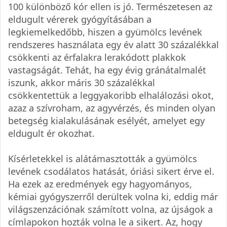
100 különböző kór ellen is jó. Természetesen az
eldugult vérerek gyógyításában a
legkiemelkedőbb, hiszen a gyümölcs levének
rendszeres használata egy év alatt 30 százalékkal
csökkenti az érfalakra lerakódott plakkok
vastagságát. Tehát, ha egy évig gránátalmalét
iszunk, akkor máris 30 százalékkal
csökkentettük a leggyakoribb elhalálozási okot,
azaz a szívroham, az agyvérzés, és minden olyan
betegség kialakulásának esélyét, amelyet egy
eldugult ér okozhat.
Kísérletekkel is alátámasztották a gyümölcs
levének csodálatos hatását, óriási sikert érve el.
Ha ezek az eredmények egy hagyományos,
kémiai gyógyszerről derültek volna ki, eddig már
világszenzációnak számított volna, az újságok a
címlapokon hozták volna le a sikert. Az, hogy