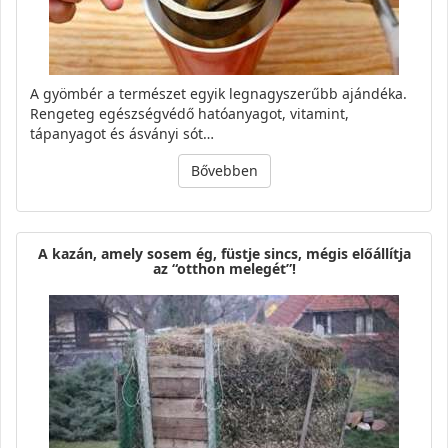
A gyömbér a természet egyik legnagyszerűbb ajándéka.
Rengeteg egészségvédő hatóanyagot, vitamint,
tápanyagot és ásványi sót…
Bővebben
A kazán, amely sosem ég, füstje sincs, mégis előállítja
az “otthon melegét”!