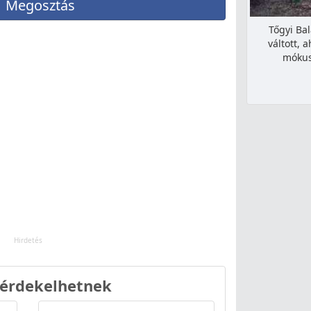
Megosztás
Tőgyi Ba
váltott, 
mókus
 érdekelhetnek