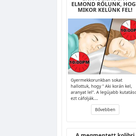
ELMOND RÓLUNK, HOG
MIKOR KELÜNK FEL!
Gyermekkorunkban sokat
hallottuk, hogy ” Aki korán kel,
aranyat lel”. A legújabb kutatás
ezt cáfolják.…
Bővebben
A megmentett kolibri