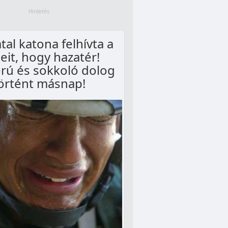
atal katona felhívta a
eit, hogy hazatér!
rú és sokkoló dolog
örtént másnap!