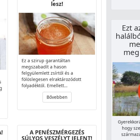
lesz!
Ezt a
halálb
me
meg
Ez a szirup garantáltan
megszabadít a hason
felgyülemlett zsírtól és a
fölöslegesen elraktározódott
s
folyadéktól. Emellett…
g
Bővebben
Gyerekkorá
hogy sze
!
A PENÉSZMÉRGEZÉS
származá
SÚLYOS VESZÉLYT JELENT!