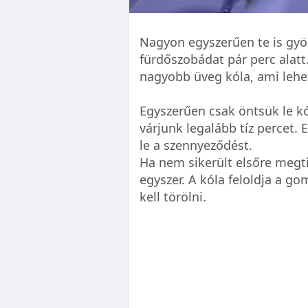
Nagyon egyszerűen te is gyö
fürdőszobádat pár perc alat
nagyobb üveg kóla, ami lehe
Egyszerűen csak öntsük le kó
várjunk legalább tíz percet. 
le a szennyeződést.
Ha nem sikerült elsőre megt
egyszer. A kóla feloldja a g
kell törölni.