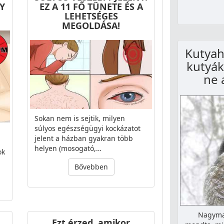
Y
EZ A 11 FŐ TÜNETE ÉS A
LEHETSÉGES
MEGOLDÁSA!
Kutyah
kutyák
ne 
Sokan nem is sejtik, milyen
súlyos egészségügyi kockázatot
jelent a házban gyakran több
helyen (mosogató,…
ok
Bővebben
Nagyma
Ezt érzed, amikor