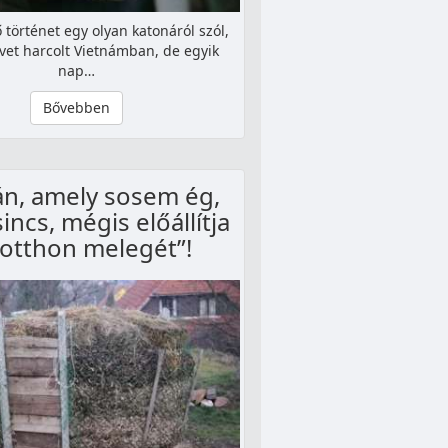
 történet egy olyan katonáról szól,
évet harcolt Vietnámban, de egyik
nap…
Bővebben
án, amely sosem ég,
sincs, mégis előállítja
“otthon melegét”!