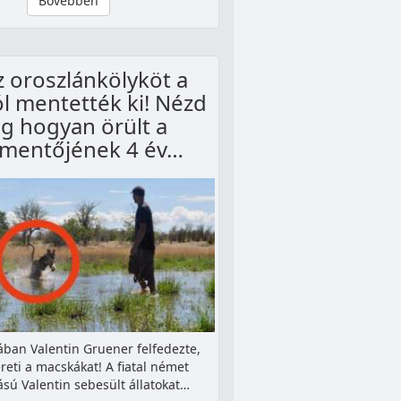
Bővebben
z oroszlánkölyköt a
ól mentették ki! Nézd
g hogyan örült a
mentőjének 4 év…
ban Valentin Gruener felfedezte,
reti a macskákat! A fiatal német
sú Valentin sebesült állatokat…