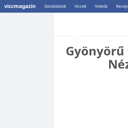
viccmagazin
Gondolatok
Viccek
Videók
Recep
Gyönyörű t
Néz