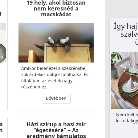
19 hely, ahol biztosan
nem keresnéd a
!
macskádat
Így ha
szal
Amikor belenézel a szekrénybe,
k
sok érdekes dolgot találhatsz. És
általában az esetek nagy
részében ez…
Bővebben
Nem kell 
kis odafig
a
Házi szirup a hasi zsír
m
“égetésére” – Az
eredmény bámulatos