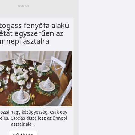
jtogass fenyőfa alakú
vétát egyszerűen az
ünnepi asztalra
hozzá nagy kézügyesség, csak egy
yelés. Csodás dísze lesz az ünnepi
asztalnak!…