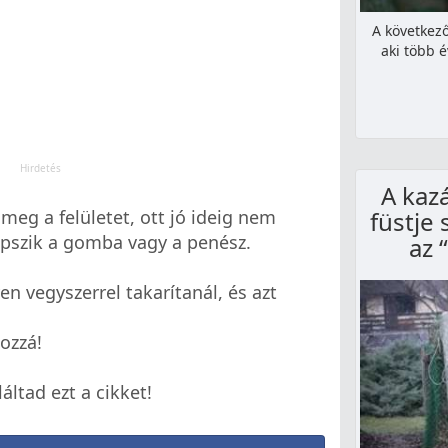
A következő
aki több 
A kaz
 meg a felületet, ott jó ideig nem
füstje 
pszik a gomba vagy a penész.
az 
n vegyszerrel takarítanál, és azt
ozzá!
ltad ezt a cikket!