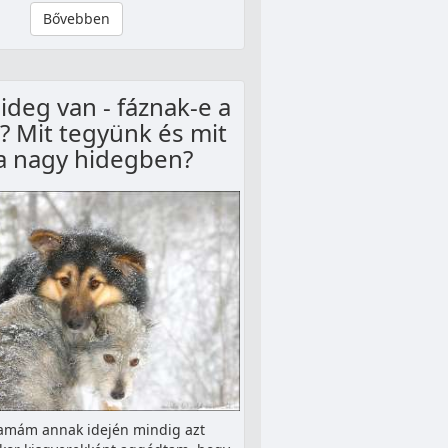
Bővebben
ideg van - fáznak-e a
? Mit tegyünk és mit
a nagy hidegben?
mám annak idején mindig azt