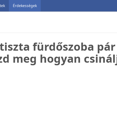
tek
Érdekességek
iszta fürdőszoba pár 
d meg hogyan csinál