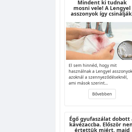
Mindent ki tudnak
mosni vele! A Lengyel
asszonyok így csinálják
El sem hinnéd, hogy mit
használnak a Lengyel asszonyo
azoknál a szennyeződéseknél,
ami mások szerint…
Bővebben
Égő gyufaszálat dobott 
kávézaccba. Először ne
értettük miért, majd