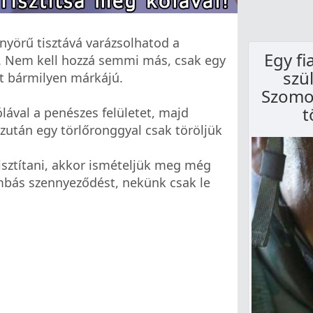
nyörű tisztává varázsolhatod a
Egy fi
t. Nem kell hozzá semmi más, csak egy
szül
t bármilyen márkájú.
Szomo
t
lával a penészes felületet, majd
Ezután egy törlőronggyal csak töröljük
isztítani, akkor ismételjük meg még
ombás szennyeződést, nekünk csak le