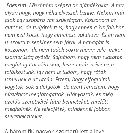
“Édeseim. Köszönöm szépen az ajándékokat. A ház
olyan nagy, hogy néha elveszek benne. Nekem már
csak egy szobára van szükségem. Köszönöm az
autót is, de tudjátok ti is, hogy ebben a kis faluban
nem kell kocsi, hogy elmehess valahova. És én nem
is szoktam senkihez sem járni. A papagájt is
köszönöm, de nem tudok sokra menni vele, mikor
szomorúság gyötör. Sajnálom, hogy nem tudtatok
meglátogatni idén sem, hiszen már 5 éve nem
találkoztunk, így nem is tudom, hogy rátok
ismernék-e az utcán. Értem, hogy elfoglaltak
vagytok, sok a dolgotok, de azért remélem, hogy
húsvétkor meglátogattok. Hiányoztok, és még
azelőtt szeretnélek látni benneteket, mielőtt
meghalnék. Ne feledjétek, mindennél jobban
szeretlek titeket.”
A három fiú nagyon szomorú lett a levél