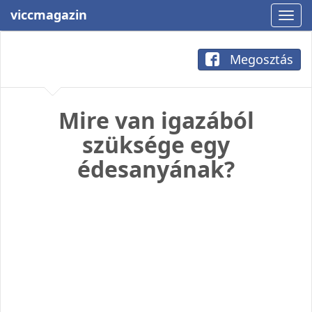
viccmagazin
Megosztás
Mire van igazából
szüksége egy
édesanyának?