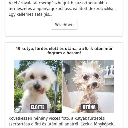
A tél árnyalatát csempészhetjük be az otthonunkba
természetes alapanyagokból összeállított dekorációkkal.
Egy kellemes séta (és…
Bővebben
19 kutya, fürdés előtt és után… a #6.-ik után már
fogtam a hasam!
Következzen néhány vicces fotó, a kutyák fürdetési
szertartása előtti és utáni pillanatról. Ezek a fényképek…