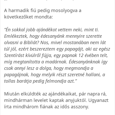
A harmadik fiú pedig mosolyogva a
következőket mondta:
“Én sokkal jobb ajándékot vettem neki, mint ti.
Emlékeztek, hogy édesanyánk mennyire szerette
olvasni a Bibliát? Nos, mivel mostanában nem lát
túl jól, ezért beszereztem egy papagájt, aki az egész
Szentírást kívülről fújja, egy papnak 12 évében telt,
míg megtanította a madárnak. Édesanyánknak így
csak annyi lesz a dolga, hogy megmondja a
papagájnak, hogy melyik részt szeretné hallani, a
tollas barátja pedig felmondja azt.”
Miután elküldték az ajándékaikat, pár napra rá,
mindhárman levelet kaptak anyjuktól. Ugyanazt
írta mindhárom fiának az idős asszony.