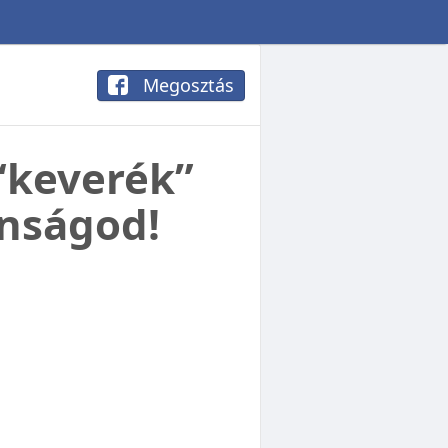
Megosztás
 “keverék”
anságod!