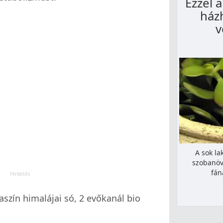
Ezzel a
házh
v
A sok la
szobanöv
fán
szín himalájai só, 2 evőkanál bio