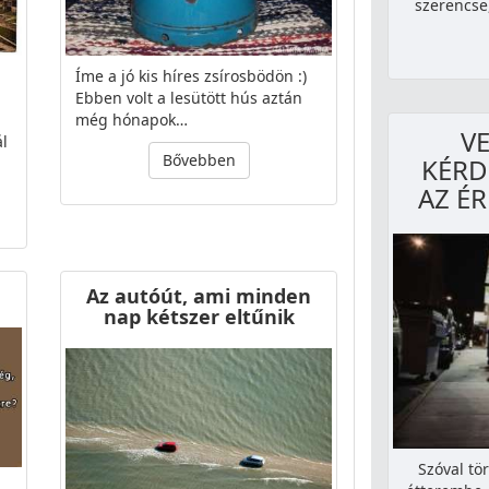
szerencse
Íme a jó kis híres zsírosbödön :)
Ebben volt a lesütött hús aztán
még hónapok…
V
l
Bővebben
KÉRD
AZ É
Az autóút, ami minden
nap kétszer eltűnik
Szóval tö