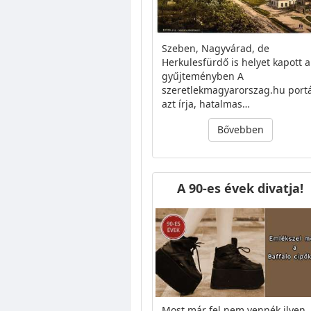
Szeben, Nagyvárad, de
Herkulesfürdő is helyet kapott a
gyűjteményben A
szeretlekmagyarorszag.hu portá
azt írja, hatalmas…
Bővebben
A 90-es évek divatja!
Most már fel nem vennék ilyen