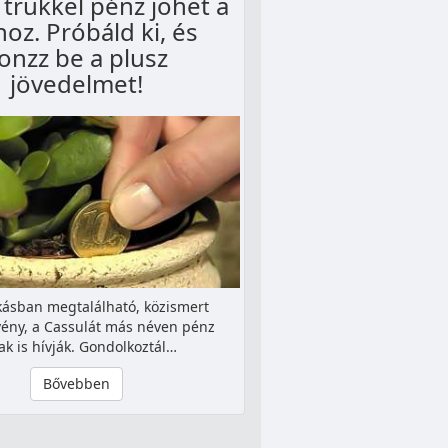
 trükkel pénz jöhet a
oz. Próbáld ki, és
onzz be a plusz
jövedelmet!
kásban megtalálható, közismert
ény, a Cassulát más néven pénz
ak is hívják. Gondolkoztál…
Bővebben