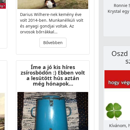
Ronnie S
Krystal egy
Darius Wilhere-nek kemény éve
volt 2014-ben. Munkanélküli volt
és anyagi gondjai voltak. Az
orvosok bőrrákkal…
Bővebben
Oszd 
s
Íme a jó kis híres
zsírosbödön :) Ebben volt
a lesütött hús aztán
még hónapok…
Kívánom, h