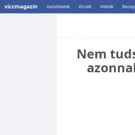
viccmagazin
Gondolatok
Viccek
Videók
Recep
Nem tudsz
azonnal