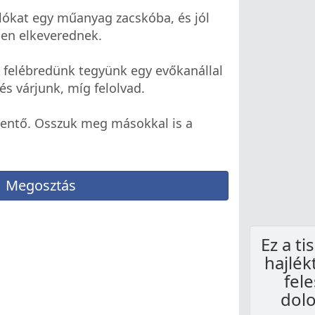
lókat egy műanyag zacskóba, és jól
sen elkeverednek.
ha felébredünk tegyünk egy evőkanállal
és várjunk, míg felolvad.
bentő. Osszuk meg másokkal is a
Megosztás
Ez a ti
hajlék
fel
dolo