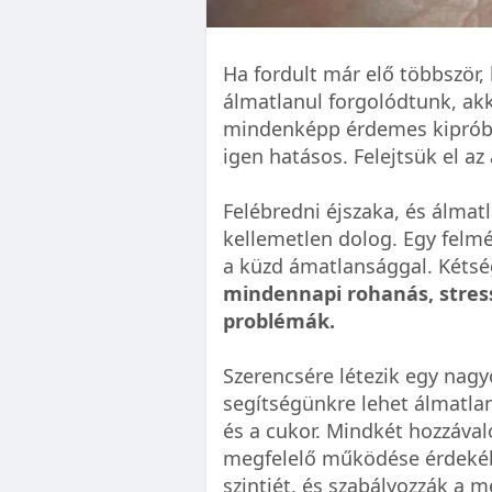
Ha fordult már elő többször,
álmatlanul forgolódtunk, akk
mindenképp érdemes kipróbál
igen hatásos. Felejtsük el az
Felébredni éjszaka, és álmat
kellemetlen dolog. Egy felm
a küzd ámatlansággal. Kétsé
mindennapi rohanás, stress
problémák.
Szerencsére létezik egy nag
segítségünkre lehet álmatla
és a cukor. Mindkét hozzával
megfelelő működése érdekéb
szintjét, és szabályozzák a 