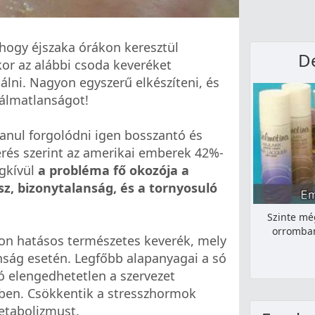
 hogy éjszaka órákon keresztül
De
or az alábbi csoda keveréket
ni. Nagyon egyszerű elkészíteni, és
 álmatlanságot!
lanul forgolódni igen bosszantó és
érés szerint az amerikai emberek 42%-
gkívül
a probléma fő okozója a
z, bizonytalanság, és a tornyosuló
Szinte még
orromban
yon hatásos természetes keverék, mely
nság esetén. Legfőbb alapanyagai a só
ó elengedhetetlen a szervezet
en. Csökkentik a stresszhormok
metabolizmust.