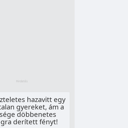
szteletes hazavitt egy
talan gyereket, ám a
esége döbbenetes
gra derített fényt!