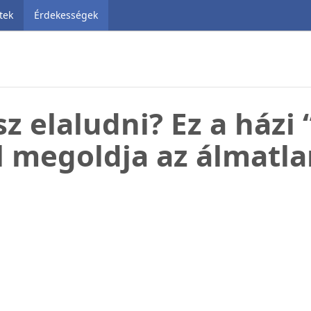
tek
Érdekességek
 elaludni? Ez a házi
 megoldja az álmatl