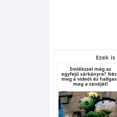
Ezek is
Emlékszel még az
egyfejű sárkányra? Néz
meg a videót és hallgas
meg a zenéjét!