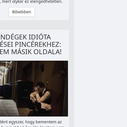
, mert olykor ez elengedhetetlen.
Bővebben
ENDÉGEK IDIÓTA
ÉSEI PINCÉREKHEZ:
REM MÁSIK OLDALA!
rtént egyszer, hogy bementem az