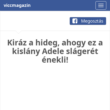
viccmagazin
Megosztás
Kiráz a hideg, ahogy ez a
kislány Adele slágerét
énekli!