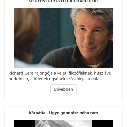
KIEGYENSÚLYOZOTT RICHARD GERE
Richard Gere rajongója a keleti filozófiáknak, húsz éve
buddhista, a tibetiek ügyének szószólója, a dalai…
Bővebben
Kárpátia - Ugye gondolsz néha rám