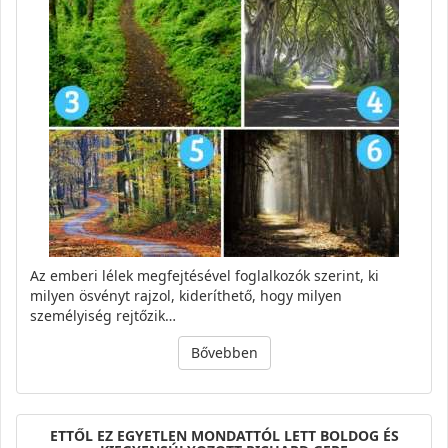
Az emberi lélek megfejtésével foglalkozók szerint, ki
milyen ösvényt rajzol, kideríthető, hogy milyen
személyiség rejtőzik…
Bővebben
ETTŐL EZ EGYETLEN MONDATTÓL LETT BOLDOG ÉS