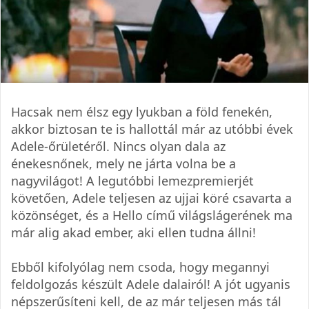
Hacsak nem élsz egy lyukban a föld fenekén,
akkor biztosan te is hallottál már az utóbbi évek
Adele-őrületéről. Nincs olyan dala az
énekesnőnek, mely ne járta volna be a
nagyvilágot! A legutóbbi lemezpremierjét
követően, Adele teljesen az ujjai köré csavarta a
közönséget, és a Hello című világslágerének ma
már alig akad ember, aki ellen tudna állni!
Ebből kifolyólag nem csoda, hogy megannyi
feldolgozás készült Adele dalairól! A jót ugyanis
népszerűsíteni kell, de az már teljesen más tál