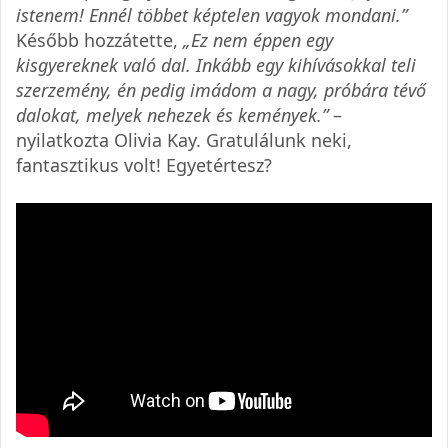
istenem! Ennél többet képtelen vagyok mondani.”
Később hozzátette,
„Ez nem éppen egy
kisgyereknek való dal. Inkább egy kihívásokkal teli
szerzemény, én pedig imádom a nagy, próbára tévő
dalokat, melyek nehezek és kemények.”
–
nyilatkozta Olivia Kay. Gratulálunk neki,
fantasztikus volt! Egyetértesz?