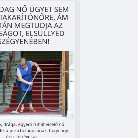
DAG NŐ ÜGYET SEM
 TAKARÍTÓNŐRE, ÁM
TÁN MEGTUDJA AZ
SÁGOT, ELSÜLLYED
SZÉGYENÉBEN!
, drága, egyedi ruhát viselő nő
ik a pszichológusának, hogy úgy
érzi, férjével az…