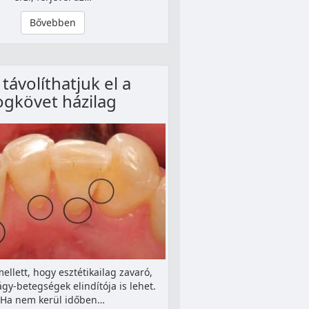
Bővebben
 távolíthatjuk el a
ogkövet házilag
ellett, hogy esztétikailag zavaró,
gy-betegségek elindítója is lehet.
Ha nem kerül időben…