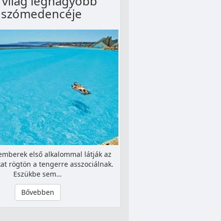
a világ legnagyobb
úszómedencéje
emberek első alkalommal látják az
kat rögtön a tengerre asszociálnak.
Eszükbe sem…
Bővebben