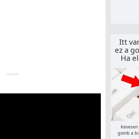
Itt v
ez a g
Ha e
Kevesen 
gomb a bi