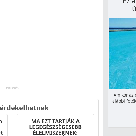
Ez 
Amikor az 
alábbi fotó
 érdekelhetnek
n
MA EZT TARTJÁK A
,
LEGEGÉSZSÉGESEBB
rt
ÉLELMISZERNEK: