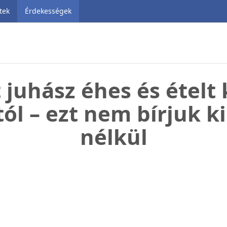
tek
Érdekességek
juhász éhes és ételt
ól – ezt nem bírjuk k
nélkül