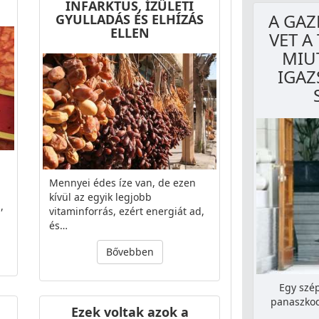
INFARKTUS, ÍZÜLETI
A GAZ
GYULLADÁS ÉS ELHÍZÁS
ELLEN
VET A
MIU
IGAZ
Mennyei édes íze van, de ezen
kívül az egyik legjobb
,
vitaminforrás, ezért energiát ad,
és…
Bővebben
Egy szép
panaszkod
Ezek voltak azok a