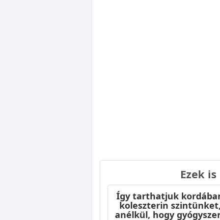
Ezek is
Így tarthatjuk kordába
koleszterin szintünket
anélkül, hogy gyógysze