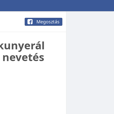
Megosztás
 kunyerál
i nevetés