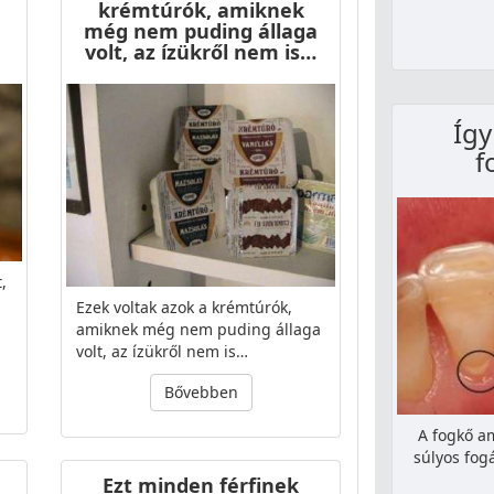
krémtúrók, amiknek
még nem puding állaga
volt, az ízükről nem is…
Így
f
,
Ezek voltak azok a krémtúrók,
amiknek még nem puding állaga
volt, az ízükről nem is…
Bővebben
A fogkő am
súlyos fogá
Ezt minden férfinek