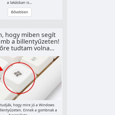
a lakásban is…
Bővebben
an, hogy miben segít
omb a billentyűzeten!
lőre tudtam volna…
tudják, hogy mire jó a Windows
llentyűzeten. Ennek a gombnak a