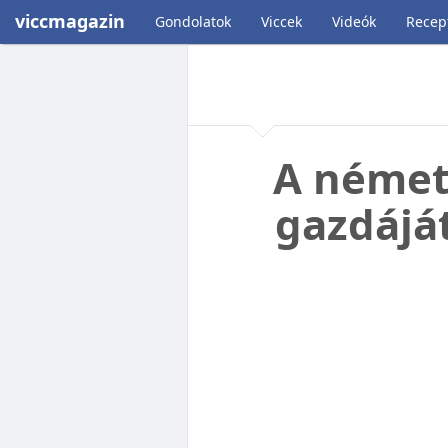
viccmagazin
Gondolatok
Viccek
Videók
Recep
A német 
gazdáját