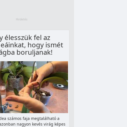
y élesszük fel az
eáinkat, hogy ismét
rágba boruljanak!
dea számos faja megtalálható a
azonban nagyon kevés virág képes