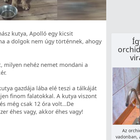
ász kutya, Apolló egy kicsit
Íg
, ha a dolgok nem úgy történnek, ahogy
orchid
vi
t, milyen nehéz nemet mondani a
ér.
utya gazdája lába elé teszi a tálkáját
jen finom falatokkal. A kutya viszont
 és még csak 12 óra volt…De
zer éhes vagy, akkor éhes vagy!
Az orchi
vadonban, 