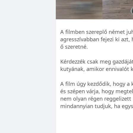
A filmben szereplő német juh
agresszívabban fejezi ki azt
ő szeretné.
Kérdezzék csak meg gazdájá
kutyának, amikor ennivalót k
A film úgy kezdődik, hogy a k
és szépen várja, hogy megtel
nem olyan régen reggelizett
mindannyian tudjuk, ha egys