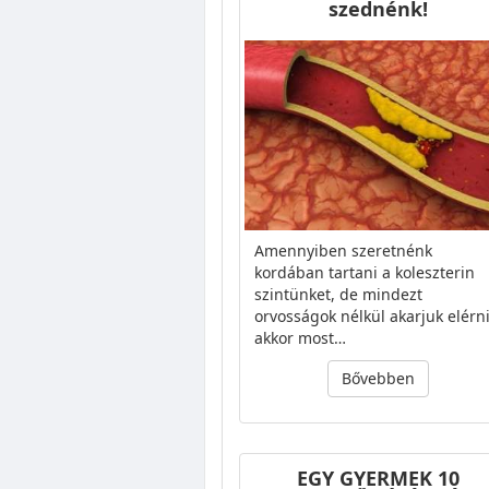
szednénk!
Amennyiben szeretnénk
kordában tartani a koleszterin
szintünket, de mindezt
orvosságok nélkül akarjuk elérni
akkor most…
Bővebben
EGY GYERMEK 10