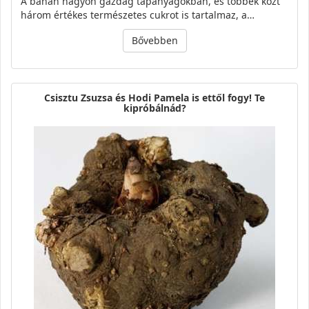
A banán nagyon gazdag tápanyagokban, és többek közt
három értékes természetes cukrot is tartalmaz, a…
Bővebben
Csisztu Zsuzsa és Hodi Pamela is ettől fogy! Te
kipróbálnád?