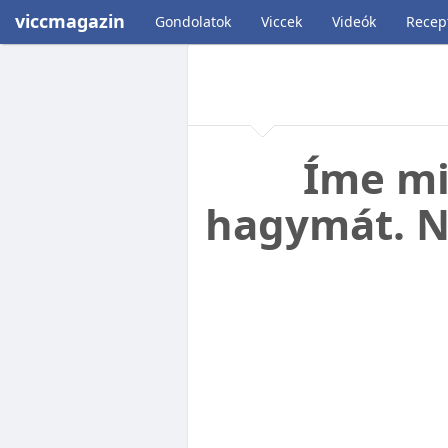
viccmagazin
Gondolatok
Viccek
Videók
Recep
Íme mi
hagymát. N