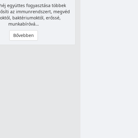
héj együttes fogyasztása többek
erősíti az immunrendszert, megvéd
soktól, baktériumoktól, erőssé,
munkabíróvá…
Bővebben