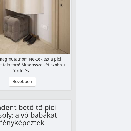
megmutatnom Nektek ezt a pici
it találtam! Mindössze két szoba +
fürdő és…
Bővebben
dent betöltő pici
oly: alvó babákat
fényképeztek