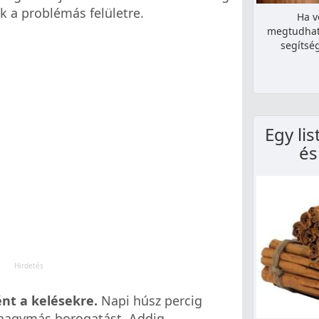
k a problémás felületre.
Ha v
megtudhat
segítség
Egy lis
és
nt a kelésekre.
Napi húsz percig
 hagymás borogatást. Addig