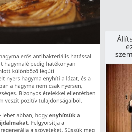
Állí
e
szem
hagyma erős antibakteriális hatással
ert hagymalé pedig hatékonyan
ánlott különböző légúti
t nyers hagyma enyhíti a lázat, és a
nban a hagyma nem csak nyersen,
séges. Bizonyos ételekkel ellentétben
 veszít pozitív tulajdonságaiból.
e lehet abban, hogy
enyhítsük a
fájdalmakat
. Felgyorsítja a
 regenerálja a szöveteket. Süssük meg