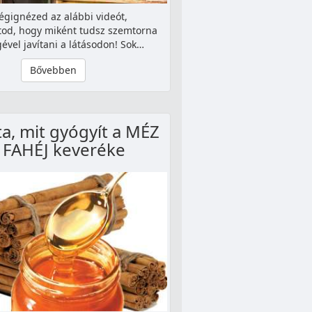
égignézed az alábbi videót,
od, hogy miként tudsz szemtorna
ével javítani a látásodon! Sok…
Bővebben
ta, mit gyógyít a MÉZ
 FAHÉJ keveréke