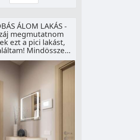
OBÁS ÁLOM LAKÁS -
záj megmutatnom
k ezt a pici lakást,
aláltam! Mindössze…