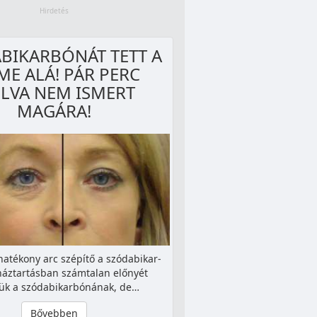
BIKARBÓNÁT TETT A
ME ALÁ! PÁR PERC
LVA NEM ISMERT
MAGÁRA!
hatékony arc szépítő a szó­da­bi­kar­
háztartásban számtalan előnyét
ük a szódabikarbónának, de…
Bővebben