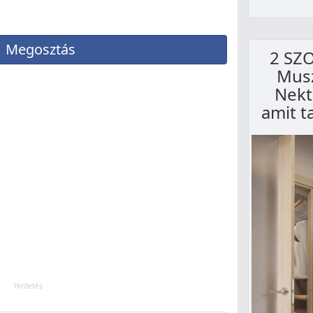
Megosztás
2 SZ
Mus
Nekte
amit t