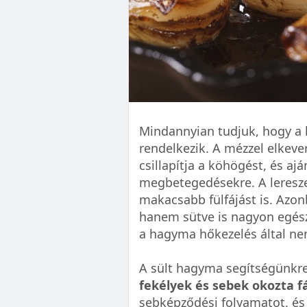
Mindannyian tudjuk, hogy a 
rendelkezik. A mézzel elkev
csillapítja a köhögést, és aj
megbetegedésekre. A lereszel
makacsabb fülfájást is. Azo
hanem sütve is nagyon egész
a hagyma hőkezelés által nem
A sült hagyma segítségünkr
fekélyek és sebek okozta 
sebképződési folyamatot, és