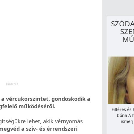
SZÓDA
SZE
MÚ
 a vércukorszintet, gondoskodik a
gfelelő működéséről.
Filléres és 
bó­na A 
gítségükre lehet, akik vérnyomás
ismerj
megvéd a szív- és érrendszeri