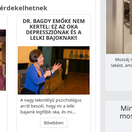
 érdekelhetnek
DR. BAGDY EMŐKE NEM
KERTEL: EZ AZ OKA
DEPRESSZIÓNAK ÉS A
LELKI BAJOKNAK!!
Muszáj 
lakást, am
A nagy tekintélyű pszichológus
arról beszél, hogy mi a lelki
Min
bajaink legfőbb oka, és mi…
mos
Bővebben