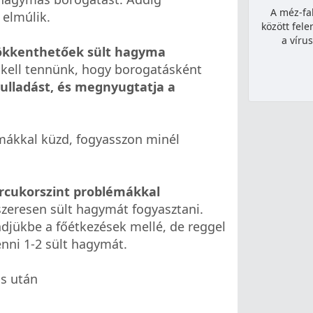
A méz-fa
 elmúlik.
között fel
a víru
sökkenthetőek sült hagyma
 kell tennünk, hogy borogatásként
ulladást, és megnyugtatja a
émákkal küzd, fogyasszon minél
rcukorszint problémákkal
zeresen sült hagymát fogyasztani.
ndjükbe a főétkezések mellé, de reggel
nni 1-2 sült hagymát.
ás után