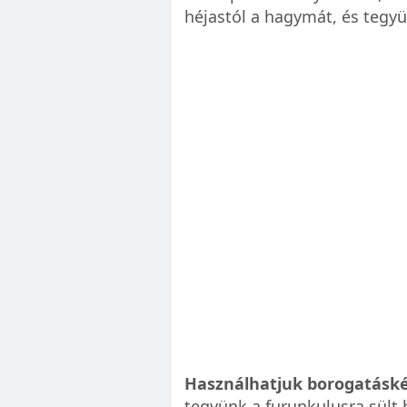
héjastól a hagymát, és tegyü
Használhatjuk borogatáské
tegyünk a furunkulusra sült