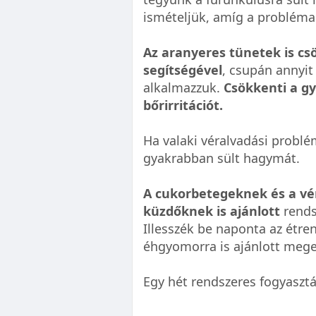
ismételjük, amíg a probléma
Az aranyeres tünetek is c
segítségével
, csupán annyit
alkalmazzuk.
Csökkenti a gy
bőrirritációt.
Ha valaki véralvadási probl
gyakrabban sült hagymát.
A cukorbetegeknek és a vé
küzdőknek is ajánlott
rends
Illesszék be naponta az étre
éhgyomorra is ajánlott mege
Egy hét rendszeres fogyaszt