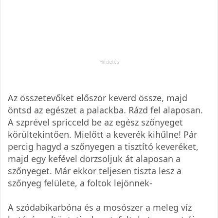
Az összetevőket először keverd össze, majd
öntsd az egészet a palackba. Rázd fel alaposan.
A szprével spricceld be az egész szőnyeget
körültekintően. Mielőtt a keverék kihűlne! Pár
percig hagyd a szőnyegen a tisztító keveréket,
majd egy kefével dörzsöljük át alaposan a
szőnyeget. Már ekkor teljesen tiszta lesz a
szőnyeg felülete, a foltok lejönnek-
A szódabikarbóna és a mosószer a meleg víz