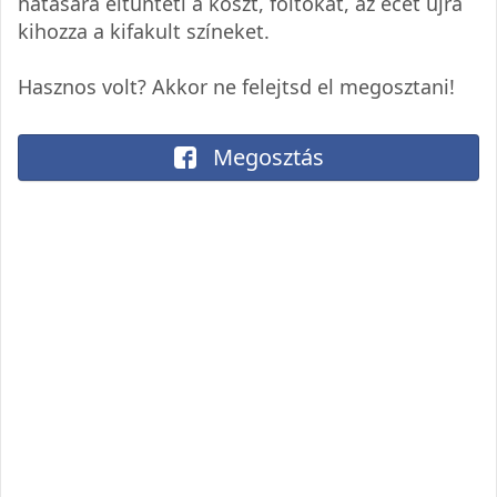
hatására eltünteti a koszt, foltokat, az ecet újra
kihozza a kifakult színeket.
Hasznos volt? Akkor ne felejtsd el megosztani!
Megosztás