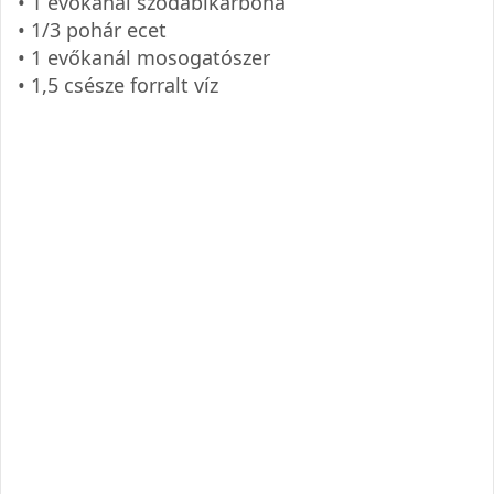
• 1 evőkanál szódabikarbóna
• 1/3 pohár ecet
• 1 evőkanál mosogatószer
• 1,5 csésze forralt víz