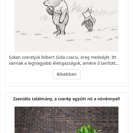
Sokan szeretjük Róbert Gida csacsi, öreg medvéjét. Itt
vannak a legnagyobb életigazságok, amikre ő tanított…
Bővebben
Zseniális találmány, a cserép együtt nő a növénnyel!