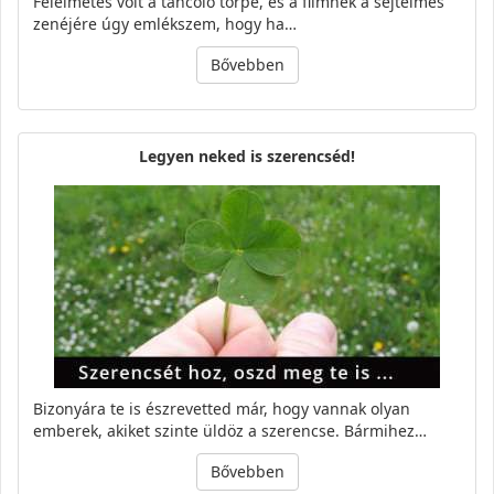
Félelmetes volt a táncoló törpe, és a filmnek a sejtelmes
zenéjére úgy emlékszem, hogy ha…
Bővebben
Legyen neked is szerencséd!
Bizonyára te is észrevetted már, hogy vannak olyan
emberek, akiket szinte üldöz a szerencse. Bármihez…
Bővebben