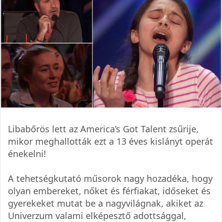
Libabőrös lett az America’s Got Talent zsűrije,
mikor meghallották ezt a 13 éves kislányt operát
énekelni!
A tehetségkutató műsorok nagy hozadéka, hogy
olyan embereket, nőket és férfiakat, időseket és
gyerekeket mutat be a nagyvilágnak, akiket az
Univerzum valami elképesztő adottsággal,