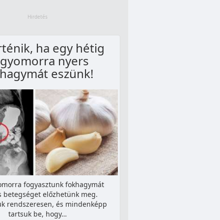
rténik, ha egy hétig
gyomorra nyers
khagymát eszünk!
omorra fogyasztunk fokhagymát
 betegséget előzhetünk meg.
uk rendszeresen, és mindenképp
tartsuk be, hogy…