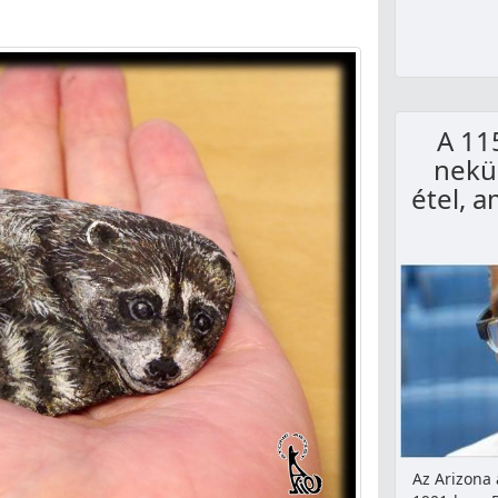
A 115
nekü
étel, 
Az Arizona 