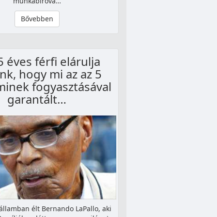
munkabíróvá…
Bővebben
 éves férfi elárulja
nk, hogy mi az az 5
aminek fogyasztásával
garantált…
államban élt Bernando LaPallo, aki