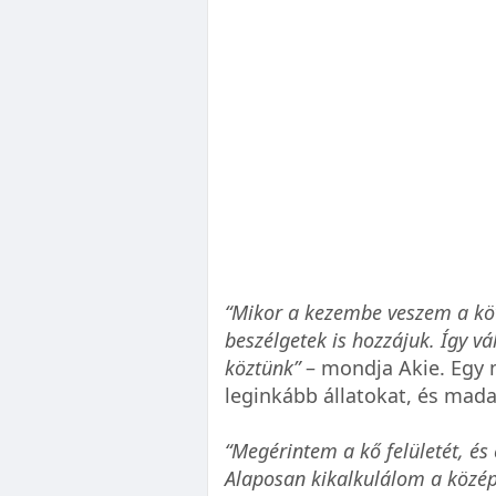
“Mikor a kezembe veszem a köv
beszélgetek is hozzájuk. Így v
köztünk”
– mondja Akie. Egy 
leginkább állatokat, és mada
“Megérintem a kő felületét, és
Alaposan kikalkulálom a közé