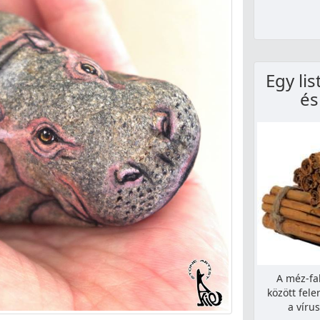
Egy lis
és
A méz-fa
között fel
a víru