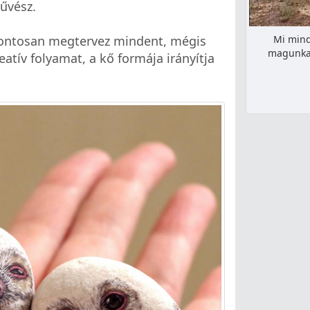
űvész.
Mi mind
pontosan megtervez mindent, mégis
magunkat
atív folyamat, a kő formája irányítja