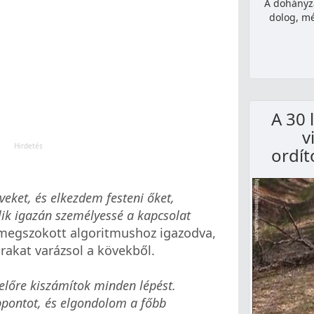
A dohányzá
dolog, m
A 30 
v
ordít
eket, és elkezdem festeni őket,
álik igazán személyessé a kapcsolat
megszokott algoritmushoz igazodva,
rakat varázsol a kövekből.
 előre kiszámítok minden lépést.
ppontot, és elgondolom a főbb