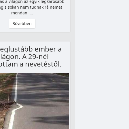
s a világon az egyik legkárosabb
égis sokan nem tudnak rá nemet
mondani.…
Bővebben
leglustább ember a
ilágon. A 29-nél
ottam a nevetéstől.