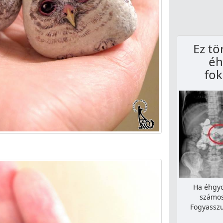
Ez tö
éh
fo
Ha éhgy
számos
Fogyassz