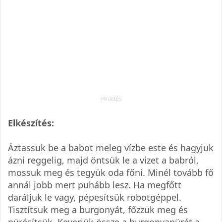
Elkészítés:
Áztassuk be a babot meleg vízbe este és hagyjuk
ázni reggelig, majd öntsük le a vizet a babról,
mossuk meg és tegyük oda főni. Minél tovább fő
annál jobb mert puhább lesz. Ha megfőtt
daráljuk le vagy, pépesítsük robotgéppel.
Tisztítsuk meg a burgonyát, főzzük meg és
pürésítsük. Keverjük össze a burgonyapürét a