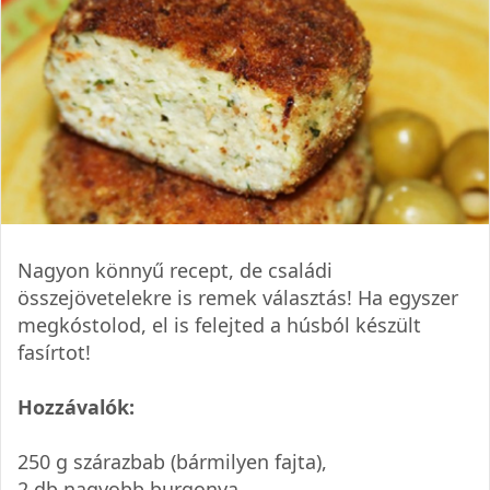
Nagyon könnyű recept, de családi
összejövetelekre is remek választás! Ha egyszer
megkóstolod, el is felejted a húsból készült
fasírtot!
Hozzávalók:
250 g szárazbab (bármilyen fajta),
2 db nagyobb burgonya,