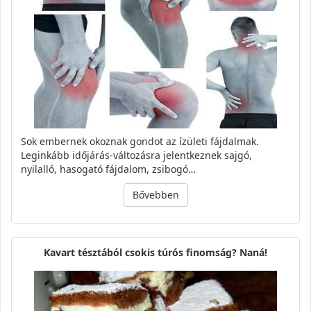
Sok embernek okoznak gondot az ízületi fájdalmak.
Leginkább időjárás-változásra jelentkeznek sajgó,
nyilalló, hasogató fájdalom, zsibogó…
Bővebben
Kavart tésztából csokis túrós finomság? Naná!