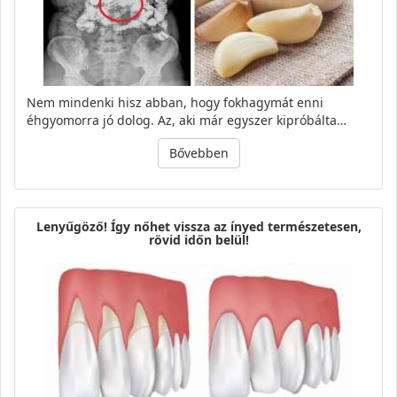
Nem mindenki hisz abban, hogy fokhagymát enni
éhgyomorra jó dolog. Az, aki már egyszer kipróbálta…
Bővebben
Lenyűgöző! Így nőhet vissza az ínyed természetesen,
rövid időn belül!