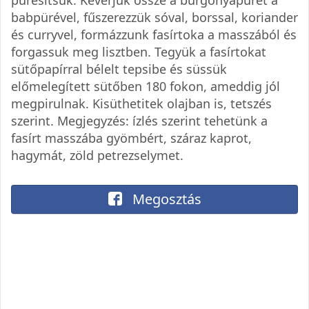
babpürével, fűszerezzük sóval, borssal, koriander
és curryvel, formázzunk fasírtoka a masszából és
forgassuk meg lisztben. Tegyük a fasírtokat
sütőpapírral bélelt tepsibe és süssük
előmelegített sütőben 180 fokon, ameddig jól
megpirulnak. Kisüthetitek olajban is, tetszés
szerint. Megjegyzés: ízlés szerint tehetünk a
fasírt masszába gyömbért, száraz kaprot,
hagymát, zöld petrezselymet.
Megosztás