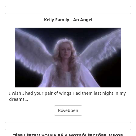
Kelly Family - An Angel
I wish I had your pair of wings Had them last night in my
dreams…
Bővebben
“ÉPP LÉPTEM VOLNA RÁ A MOZGÓLÉPCSŐRE, MIKOR