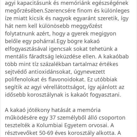
agyi kapacitásunk és memóriánk egészségének
megőrzésében.Szerencsére finom és különleges
íze miatt kicsik és nagyok egyaránt szeretik, így
hát nem kell különösebb meggyőzést
folytatnunk azért, hogy a gyerek megigyon
belőle egy pohárral.Egy bögre kakaó
elfogyasztásával igencsak sokat tehetünk a
mentális fáradtság leküzdése ellen. A kakaóbab
több mint tíz százalékban tartalmaz értékes
sejtvédő antioxidánsokat, úgynevezett
polifenolokat és flavonoidokat. Ez utóbbiak
segítik az agyi vérellátottságot, így ajánlott az
idősebb korosztálynak is kakaót fogyasztani.
A kakaó jótékony hatását a memória
működésére egy 37 személyből álló csoporton
tesztelték a Kolumbiai Egyetem orvosai. A
résztvevőket 50-69 éves korosztály alkotta. A