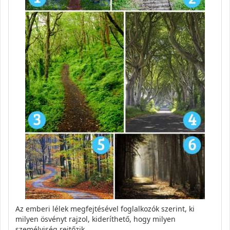
Az emberi lélek megfejtésével foglalkozók szerint, ki
milyen ösvényt rajzol, kideríthető, hogy milyen
személyiség rejtőzik…