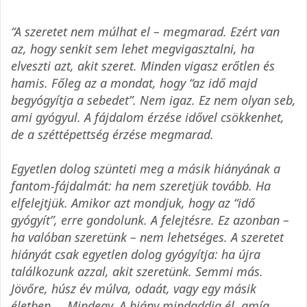
“A szeretet nem múlhat el – megmarad. Ezért van
az, hogy senkit sem lehet megvigasztalni, ha
elveszti azt, akit szeret. Minden vigasz erőtlen és
hamis. Főleg az a mondat, hogy “az idő majd
begyógyítja a sebedet”. Nem igaz. Ez nem olyan seb,
ami gyógyul. A fájdalom érzése idővel csökkenhet,
de a széttépettség érzése megmarad.
Egyetlen dolog szünteti meg a másik hiányának a
fantom-fájdalmát: ha nem szeretjük tovább. Ha
elfelejtjük. Amikor azt mondjuk, hogy az “idő
gyógyít”, erre gondolunk. A felejtésre. Ez azonban –
ha valóban szeretünk – nem lehetséges. A szeretet
hiányát csak egyetlen dolog gyógyítja: ha újra
találkozunk azzal, akit szeretünk. Semmi más.
Jövőre, húsz év múlva, odaát, vagy egy másik
életben … Mindegy. A hiány mindaddig él, amíg