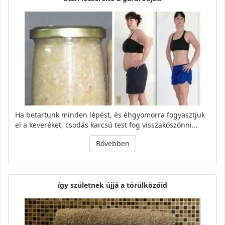
Ha betartunk minden lépést, és éhgyomorra fogyasztjuk
el a keveréket, csodás karcsú test fog visszaköszönni…
Bővebben
így születnek újjá a törülközőid