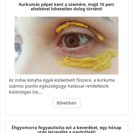
Kurkumás pépet kent a szemére, majd 10 perc
elteltével hihetetlen dolog történt!
Az indiai konyha egyik közkedvelt fűszere, a kurkuma
számos pozitív egészségügyi hatással rendelkezik.
Különleges íze,…
Bővebben
Éhgyomorra fogyasztotta ezt a keveréket, egy hónap
után lecserélte a gardróbját!