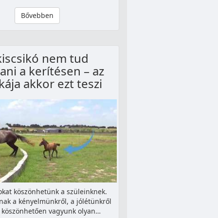
Bővebben
kiscsikó nem tud
ani a kerítésen – az
ája akkor ezt teszi
kat köszönhetünk a szüleinknek.
ak a kényelmünkről, a jólétünkről
k köszönhetően vagyunk olyan…