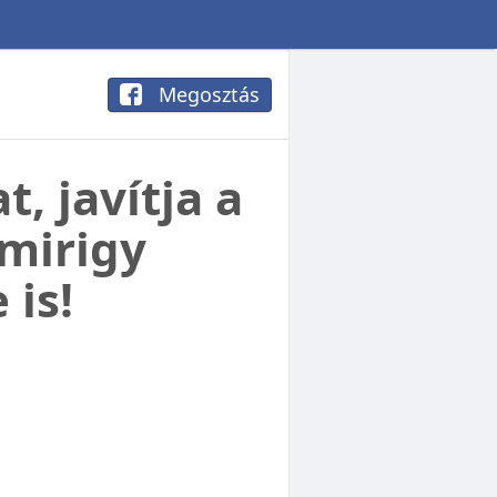
Megosztás
t, javítja a
lmirigy
is!