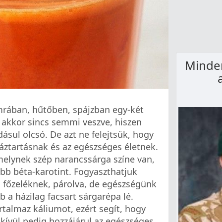
Minde
rában, hűtőben, spájzban egy-két
 akkor sincs semmi veszve, hiszen
sul olcsó. De azt ne felejtsük, hogy
áztartásnak és az egészséges életnek.
melynek szép narancssárga színe van,
öbb béta-karotint. Fogyaszthatjuk
, főzeléknek, párolva, de egészségünk
a házilag facsart sárgarépa lé.
talmaz káliumot, ezért segít, hogy
nkívül pedig hozzájárul az egészséges