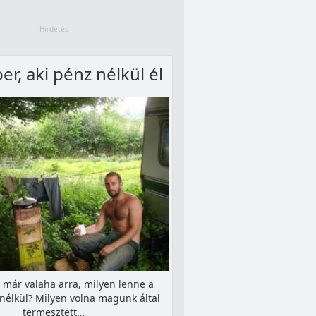
r, aki pénz nélkül él
 már valaha arra, milyen lenne a
 nélkül? Milyen volna magunk által
termesztett…