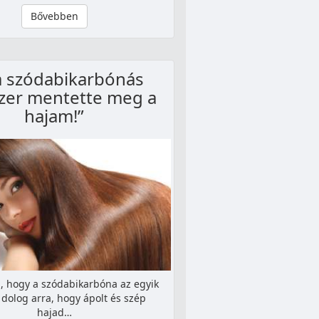
Bővebben
a szódabikarbónás
er mentette meg a
hajam!”
a, hogy a szódabikarbóna az egyik
 dolog arra, hogy ápolt és szép
hajad…