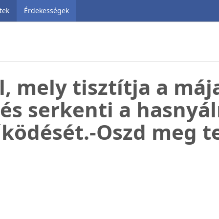
tek
Érdekességek
, mely tisztítja a mája
 és serkenti a hasnyá
ködését.-Oszd meg te 