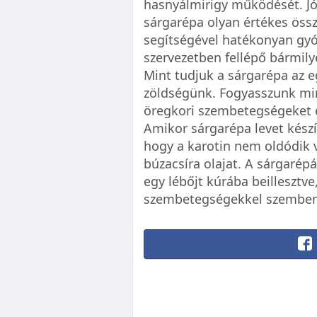
hasnyálmirigy működését. Jó 
sárgarépa olyan értékes öss
segítségével hatékonyan gyóg
szervezetben fellépő bármily
Mint tudjuk a sárgarépa az e
zöldségünk. Fogyasszunk min
öregkori szembetegségeket és
Amikor sárgarépa levet kész
hogy a karotin nem oldódik v
búzacsíra olajat. A sárgarép
egy lébőjt kúrába beillesztv
szembetegségekkel szemben.