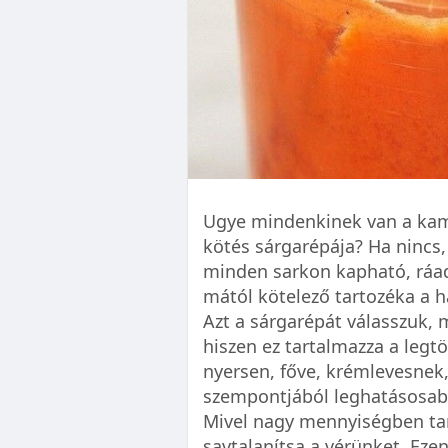
Ugye mindenkinek van a kam
kötés sárgarépája? Ha nincs,
minden sarkon kapható, ráadá
mától kötelező tartozéka a h
Azt a sárgarépát válasszuk, 
hiszen ez tartalmazza a legt
nyersen, főve, krémlevesnek
szempontjából leghatásosabb 
Mivel nagy mennyiségben tar
savtalanítsa a vérünket. Eze