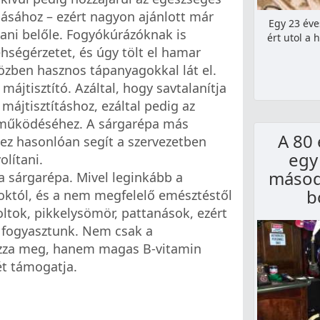
lásához – ezért nagyon ajánlott már
Egy 23 éve
ani belőle. Fogyókúrázóknak is
ért utol a 
 éhségérzetet, és úgy tölt el hamar
közben hasznos tápanyagokkal lát el.
májtisztító. Azáltal, hogy savtalanítja
 májtisztításhoz, ezáltal pedig az
 működéséhez. A sárgarépa más
A 80 
hez hasonlóan segít a szervezetben
egy 
lítani.
másod
a sárgarépa. Mivel leginkább a
b
któl, és a nem megfelelő emésztéstől
oltok, pikkelysömör, pattanások, ezért
t fogyasztunk. Nem csak a
zza meg, hanem magas B-vitamin
ét támogatja.