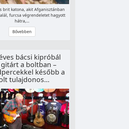
s brit katona, akit Afganisztánban
halál, furcsa végrendeletet hagyott
hátra,…
Bővebben
éves bácsi kipróbál
gitárt a boltban –
percekkel később a
olt tulajdonos…