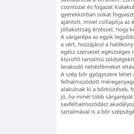
csontozat és fogazat kialaku
gyerekkorban sokat fogyaszt
ajánlott, mivel csillapítja az
jóllakottság érzéssel, hogy 
A sárgarépa az egyik legjobb 
a vért, hozzájárul a hatékony
egész szervezet egészséges
klorofill tartalmú zöldségek
lerakodó nehézfémeket eltávo
A szép bőr gyógyszere lehet 
felhalmozódott méreganyago
alakulnak ki a bőrkiütések, f
jó, ha minél több sárgarépá
savfelhalmozódást akadályo
tartalmával is a bőr szépség