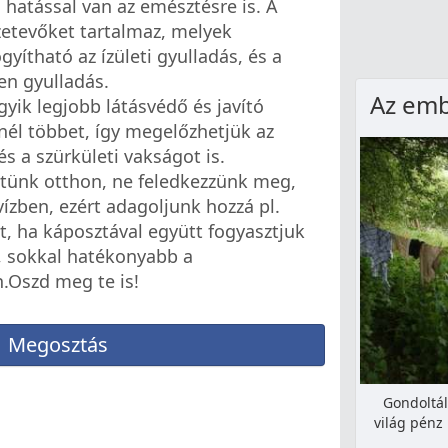
hatással van az emésztésre is. A
zetevőket tartalmaz, melyek
yítható az ízületi gyulladás, és a
en gyulladás.
Az embe
gyik legjobb látásvédő és javító
él többet, így megelőzhetjük az
 a szürkületi vakságot is.
ítünk otthon, ne feledkezzünk meg,
ízben, ezért adagoljunk hozzá pl.
át, ha káposztával együtt fogyasztjuk
e, sokkal hatékonyabb a
Oszd meg te is!
Megosztás
Gondoltál
világ pénz