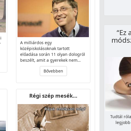
“Ez 
i
módsz
A milliárdos egy
r
középiskolásoknak tartott
előadása során 11 olyan dologról
beszélt, amit a gyerekek nem…
Bővebben
Régi szép mesék…
Tudtál ról
legjobb