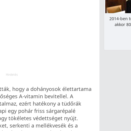
2014-ben t
akkor 80
tták, hogy a dohányosok élettartama
séges A-vitamin bevitellel. A
talmaz, ezért hatékony a tüdőrák
api egy pohár friss sárgarépalé
ogy tökéletes védettséget nyújt.
eket, serkenti a mellékvesék és a