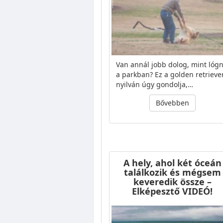
Van annál jobb dolog, mint lógn
a parkban? Ez a golden retrieve
nyilván úgy gondolja,…
Bővebben
A hely, ahol két óceán
találkozik és mégsem
keveredik össze –
Elképesztő VIDEÓ!