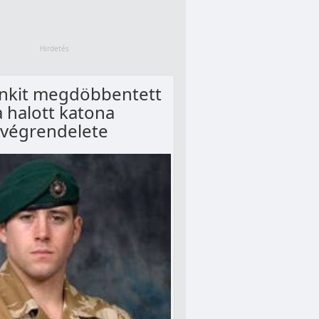
nkit megdöbbentett
a halott katona
végrendelete