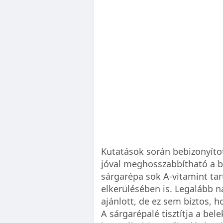
Kutatások során bebizonyíto
jóval meghosszabbítható a bő
sárgarépa sok A-vitamint tar
elkerülésében is. Legalább n
ajánlott, de ez sem biztos, h
A sárgarépalé tisztítja a bel