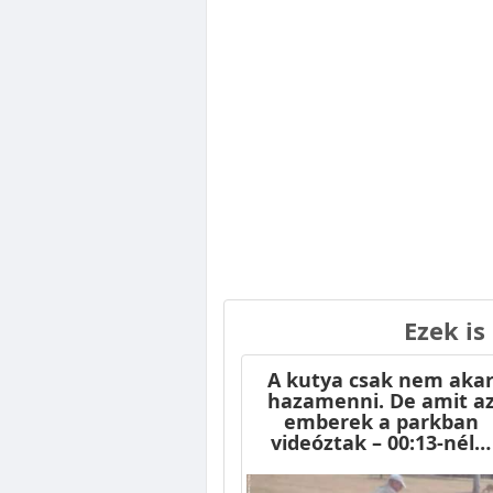
Ezek is
A kutya csak nem aka
hazamenni. De amit a
emberek a parkban
videóztak – 00:13-nél…