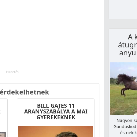
A 
átugr
anyuk
 érdekelhetnek
r
BILL GATES 11
z
ARANYSZABÁLYA A MAI
GYEREKEKNEK
Nagyon so
Gondoskodn
és neki