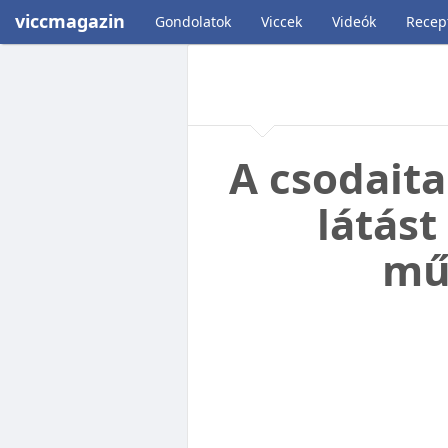
viccmagazin
Gondolatok
Viccek
Videók
Recep
A csodaital
látást
mű