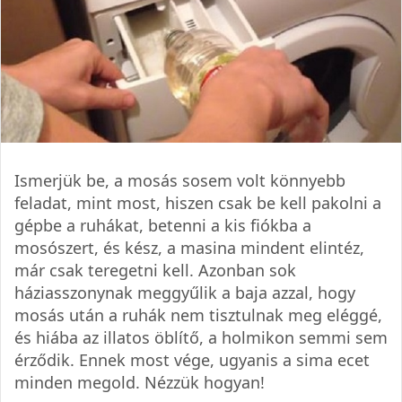
Ismerjük be, a mosás sosem volt könnyebb
feladat, mint most, hiszen csak be kell pakolni a
gépbe a ruhákat, betenni a kis fiókba a
mosószert, és kész, a masina mindent elintéz,
már csak teregetni kell. Azonban sok
háziasszonynak meggyűlik a baja azzal, hogy
mosás után a ruhák nem tisztulnak meg eléggé,
és hiába az illatos öblítő, a holmikon semmi sem
érződik. Ennek most vége, ugyanis a sima ecet
minden megold. Nézzük hogyan!