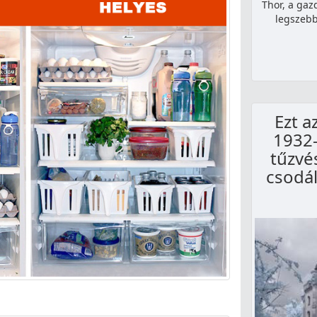
Thor, a gaz
legszebb
Ezt a
1932-
tűzvé
csodá