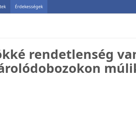
tek
Érdekességek
rökké rendetlenség va
árolódobozokon múli