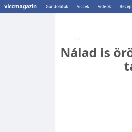
viccmagazin
Gondolatok
Viccek
Videók
Recep
Nálad is ö
t