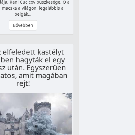
dája, Rani Cucicov büszkesége. Ő a
 macska a világon, legalábbis a
belgák…
Bővebben
z elfeledett kastélyt
ben hagyták el egy
sz után. Egyszerűen
latos, amit magában
rejt!