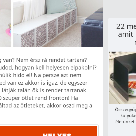
22 me
amit
 van? Nem érsz rá rendet tartani?
dod, hogyan kell helyesen elpakolni?
lik hidd el! Na persze azt nem
 van ez akkor is igaz, de egyszer
 látják talán ők is rendet tartanak
 szuper ötlet rend fronton! Ha
áltad az ötleteket, akkor oszd meg a
Összegyűj
kütyüke
életünket.