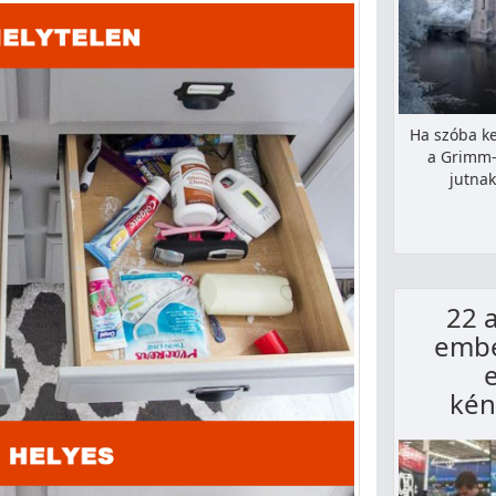
Ha szóba ke
a Grimm-
jutna
22 
embe
kén