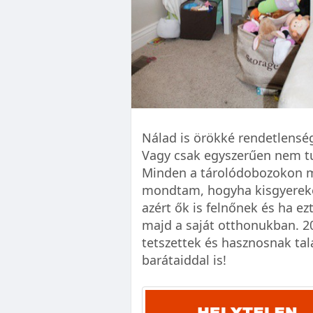
Nálad is örökké rendetlenség
Vagy csak egyszerűen nem tu
Minden a tárolódobozokon mú
mondtam, hogyha kisgyereked
azért ők is felnőnek és ha ezt
majd a saját otthonukban. 20
tetszettek és hasznosnak tal
barátaiddal is!