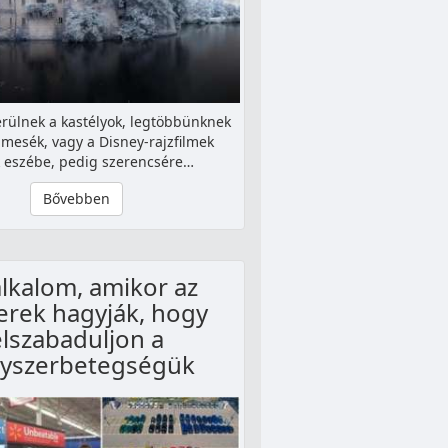
rülnek a kastélyok, legtöbbünknek
mesék, vagy a Disney-rajzfilmek
k eszébe, pedig szerencsére…
Bővebben
alkalom, amikor az
rek hagyják, hogy
elszabaduljon a
yszerbetegségük