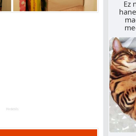
Ez 
hane
mac
meg