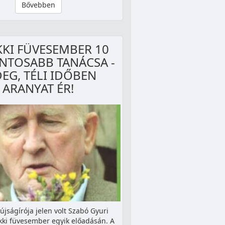
Bővebben
KKI FÜVESEMBER 10
NTOSABB TANÁCSA -
EG, TÉLI IDŐBEN
ARANYAT ÉR!
újságírója jelen volt Szabó Gyuri
kki füvesember egyik előadásán. A