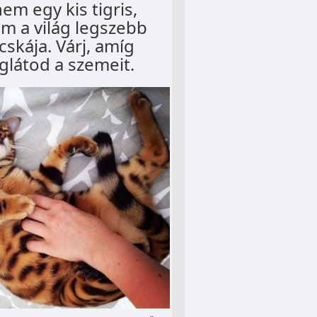
nem egy kis tigris,
m a világ legszebb
skája. Várj, amíg
látod a szemeit.