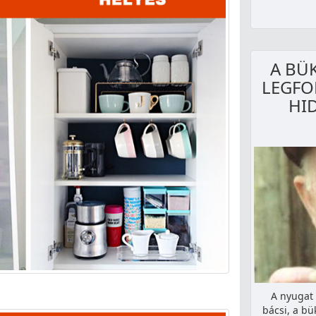
A BÜ
LEGFO
HID
A nyugat 
bácsi, a bü