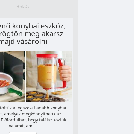
nő konyhai eszköz,
 rögtön meg akarsz
majd vásárolni
töttük a legszokatlanabb konyhai
t, amelyek megkönnyíthetik az
 Előfordulhat, hogy találsz köztük
valamit, ami…