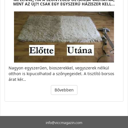
MINT AZ ÚJ?! CSAK EGY EGYSZERŰ HÁZISZER KELL…
Nagyon egyszerűen, bioszerekkel, vegyszerek nélkül
otthon is kipucolhatod a szőnyegeidet. A tisztító borsos
árat kér…
Bővebben
info@viccmagazin.com