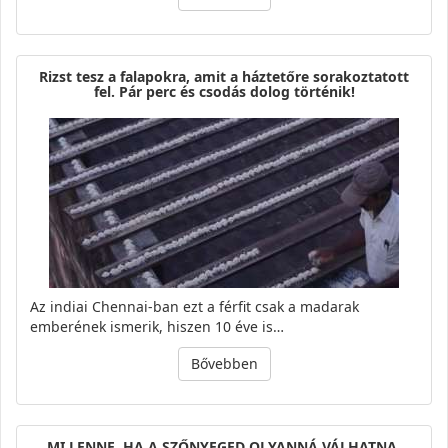
Rizst tesz a falapokra, amit a háztetőre sorakoztatott
fel. Pár perc és csodás dolog történik!
Az indiai Chennai-ban ezt a férfit csak a madarak
emberének ismerik, hiszen 10 éve is…
Bővebben
MI LENNE, HA A SZŐNYEGED OLYANNÁ VÁLHATNA,