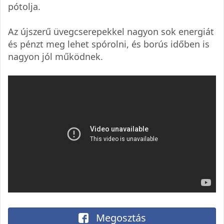
pótolja.
Az újszerű üvegcserepekkel nagyon sok energiát
és pénzt meg lehet spórolni, és borús időben is
nagyon jól működnek.
Megosztás