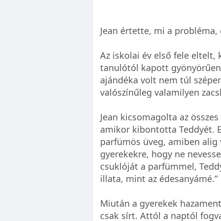
Jean értette, mi a probléma,
Az iskolai év első fele eltelt
tanulótól kapott gyönyörűe
ajándéka volt nem túl szépe
valószínűleg valamilyen zacs
Jean kicsomagolta az összes
amikor kibontotta Teddyét. 
parfümös üveg, amiben alig v
gyerekekre, hogy ne nevesse
csuklóját a parfümmel, Tedd
illata, mint az édesanyámé.”
Miután a gyerekek hazamente
csak sírt. Attól a naptól fog