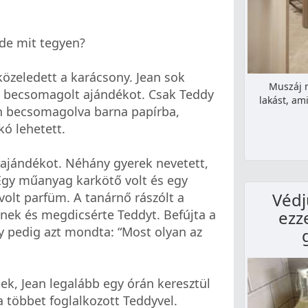
 de mit tegyen?
, közeledett a karácsony. Jean sok
Muszáj 
n becsomagolt ajándékot. Csak Teddy
lakást, am
n becsomagolva barna papírba,
kó lehetett.
 ajándékot. Néhány gyerek nevetett,
Egy műanyag karkötő volt és egy
Védj
olt parfüm. A tanárnő rászólt a
ezz
nek és megdicsérte Teddyt. Befújta a
y pedig azt mondta: “Most olyan az
k, Jean legalább egy órán keresztül
va többet foglalkozott Teddyvel.