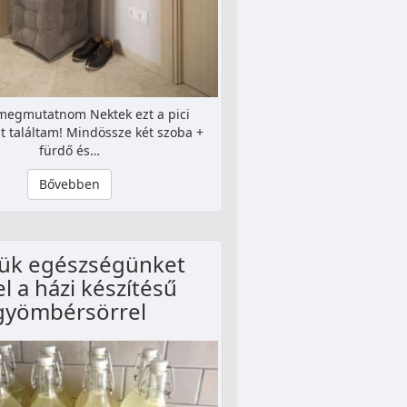
megmutatnom Nektek ezt a pici
it találtam! Mindössze két szoba +
fürdő és…
Bővebben
ük egészségünket
el a házi készítésű
gyömbérsörrel