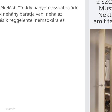
2 SZ
Mus
rtékelést. “Teddy nagyon visszahúzódó,
Nekte
ak néhány barátja van, néha az
amit t
késik reggelente, nemsokára ez