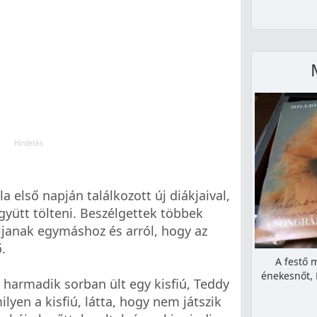
 első napján találkozott új diákjaival,
gyütt tölteni. Beszélgettek többek
uljanak egymáshoz és arról, hogy az
.
A festő 
énekesnőt, 
A harmadik sorban ült egy kisfiú, Teddy
lyen a kisfiú, látta, hogy nem játszik