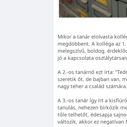
Mikor a tanár elolvasta kollé
megdöbbent. A kolléga az 1. 
melegszívű, boldog, érdeklőd
jó a kapcsolata osztálytársai
A 2.-os tanárnő ezt írta: “Te
szeretik őt, de bajban van, 
nagy teher a család számára.
A 3.-os tanár így írt a kisfiú
tanulás, nehezen birkózik me
tőle telhetőt, édesapja saj
változik, akkor ez negatívan 