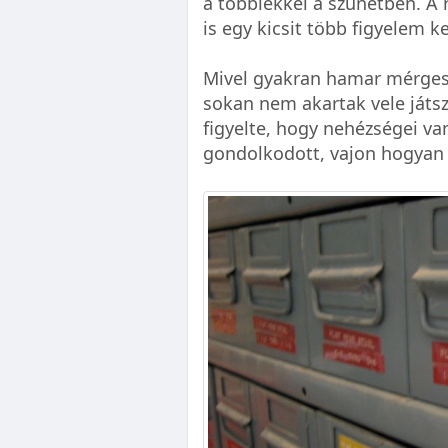
a többiekkel a szünetben. A 
is egy kicsit több figyelem k
Mivel gyakran hamar mérges l
sokan nem akartak vele játs
figyelte, hogy nehézségei va
gondolkodott, vajon hogyan 