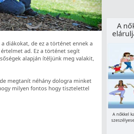
A nő
elárulj
 a diákokat, de ez a történet ennek a
értelmet ad. Ez a történet segít
őségek alapján ítéljünk meg valakit,
, de megtanít néhány dologra minket
hogy milyen fontos hogy tisztelettel
A nőkkel k
szeszélyese