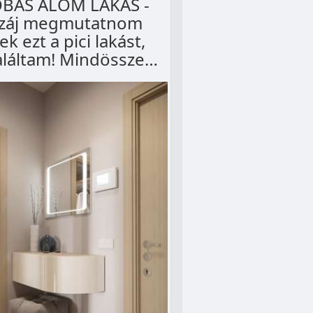
OBÁS ÁLOM LAKÁS -
záj megmutatnom
k ezt a pici lakást,
aláltam! Mindössze…