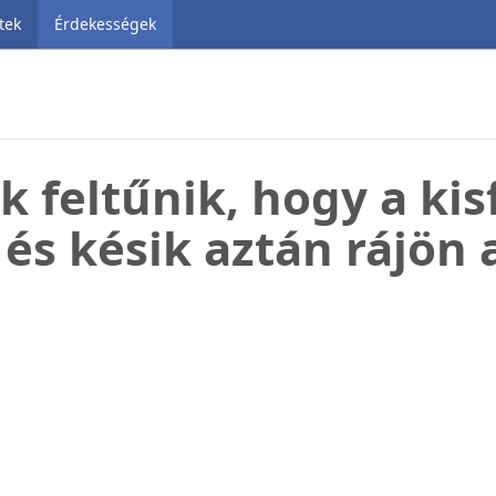
tek
Érdekességek
k feltűnik, hogy a kis
és késik aztán rájön 