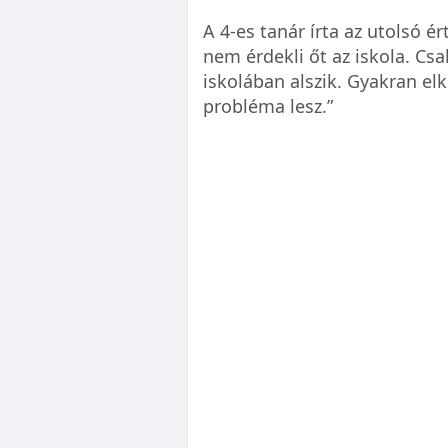
A 4-es tanár írta az utolsó é
nem érdekli őt az iskola. Cs
iskolában alszik. Gyakran el
probléma lesz.”