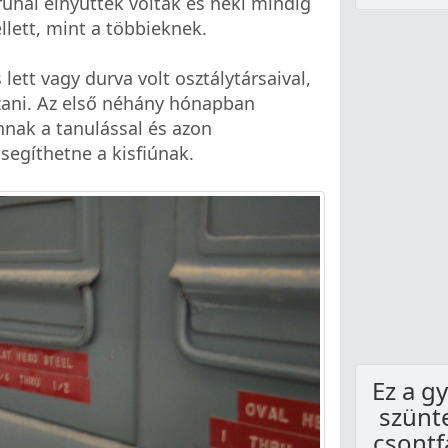
ruhái elnyűttek voltak és neki mindig
ellett, mint a többieknek.
ett vagy durva volt osztálytársaival,
zani. Az első néhány hónapban
nnak a tanulással és azon
segíthetne a kisfiúnak.
Ez a gy
szünte
csontf