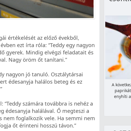
gái értékelését az előző évekből,
évben ezt írta róla: “Teddy egy nagyon
ő gyerek. Mindig elvégzi feladatait és
val. Nagy öröm őt tanítani.”
ddy nagyon jó tanuló. Osztálytársai
mert édesanyja halálos beteg és ez
A követke
”
paprikát
enyhíti 
ról: “Teddy számára továbbra is nehéz a
g édesanyja halálával. Ő megteszi a
nos nem foglalkozik vele. Ha semmi nem
fogja őt érinteni hosszú távon.”