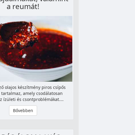
a reumát!
ző olajos készítmény piros csípős
 tartalmaz, amely csodálatosan
az ízületi és csontproblémákat.…
Bővebben