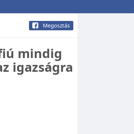
Megosztás
fiú mindig
az igazságra