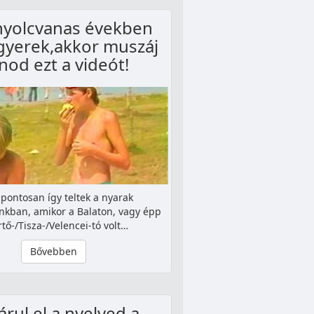
nyolcvanas években
 gyerek,akkor muszáj
tnod ezt a videót!
 pontosan így teltek a nyarak
nkban, amikor a Balaton, vagy épp
rtő-/Tisza-/Velencei-tó volt…
Bővebben
árul el a nyelved a