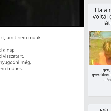
Ha a 
voltál
lá
zt, amit nem tudok,
k.
d a nap,
 visszatart,
nyugodni még,
sem tudnék.
Igen,
gyerekkoru
a Fe
Mit 