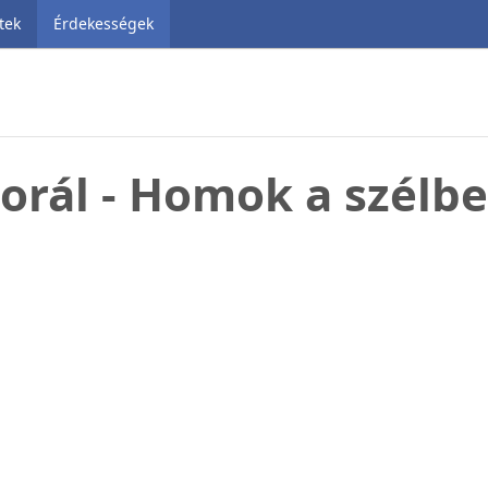
tek
Érdekességek
orál - Homok a szélb