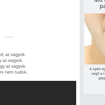
p
d, az vagyok.
y az vagyok.
gy az vagyok.
A nyelv e
ni nem tudok.
segít a 
(át