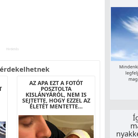
Mindenki
 érdekelhetnek
legfe
maga
AZ APA EZT A FOTÓT
T
POSZTOLTA
KISLÁNYÁRÓL, NEM IS
SEJTETTE, HOGY EZZEL AZ
ÉLETÉT MENTETTE…
Í
má
nyakke