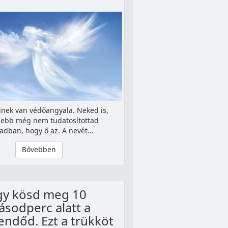
nek van védőangyala. Neked is,
ljebb még nem tudatosítottad
dban, hogy ő az. A nevét…
Bővebben
gy kösd meg 10
sodperc alatt a
ndőd. Ezt a trükköt