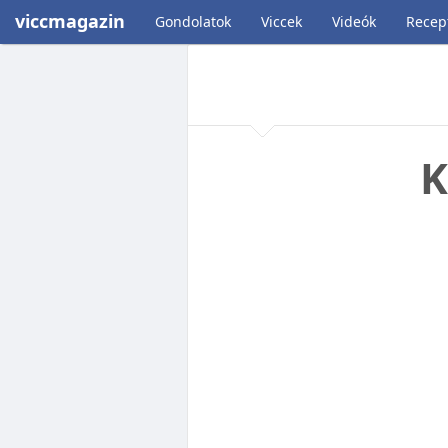
viccmagazin
Gondolatok
Viccek
Videók
Recep
K