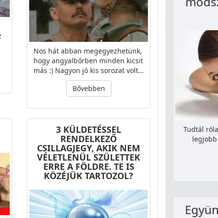
módsz
z
Nos hát abban megegyezhetünk,
hogy angyalbőrben minden kicsit
más :) Nagyon jó kis sorozat volt…
Bővebben
3 KÜLDETÉSSEL
Tudtál ról
RENDELKEZŐ
legjobb
CSILLAGJEGY, AKIK NEM
VÉLETLENÜL SZÜLETTEK
ERRE A FÖLDRE. TE IS
KÖZÉJÜK TARTOZOL?
Együn