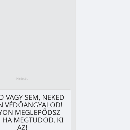
D VAGY SEM, NEKED
AN VÉDŐANGYALOD!
YON MEGLEPŐDSZ
, HA MEGTUDOD, KI
AZ!