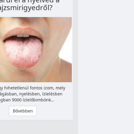
ajzsmirigyedről?
gy hihetetlenül fontos izom, mely
rágásban, nyelésben, ízlelésben
lagban 9000 ízlelőbimbónk…
Bővebben