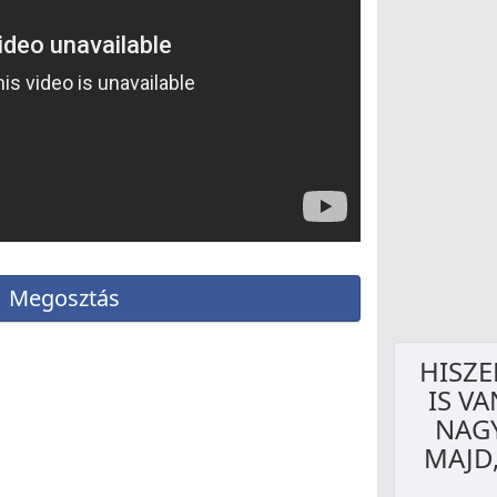
Megosztás
HISZE
IS V
NAG
MAJD