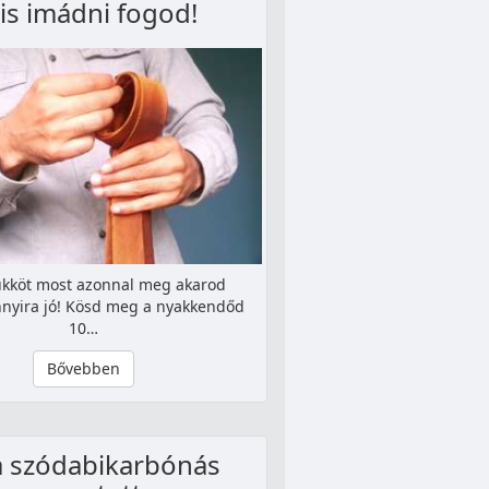
 is imádni fogod!
rükköt most azonnal meg akarod
nnyira jó! Kösd meg a nyakkendőd
10…
Bővebben
a szódabikarbónás