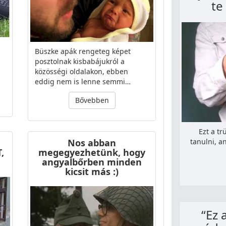
te
Büszke apák rengeteg képet
posztolnak kisbabájukról a
közösségi oldalakon, ebben
eddig nem is lenne semmi…
Bővebben
Ezt a t
tanulni, a
Nos abban
,
megegyezhetünk, hogy
angyalbőrben minden
kicsit más :)
“Ez 