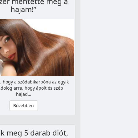
er mentette meg a
hajam!”
a, hogy a szódabikarbóna az egyik
 dolog arra, hogy ápolt és szép
hajad…
Bővebben
k meg 5 darab diót,