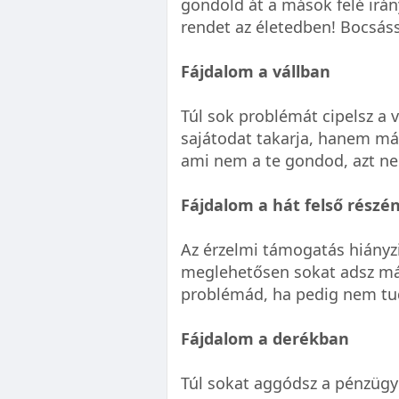
gondold át a mások felé irán
rendet az életedben! Bocsá
Fájdalom a vállban
Túl sok problémát cipelsz a
sajátodat takarja, hanem más
ami nem a te gondod, azt n
Fájdalom a hát felső részé
Az érzelmi támogatás hiányzi
meglehetősen sokat adsz más
problémád, ha pedig nem tud
Fájdalom a derékban
Túl sokat aggódsz a pénzügy