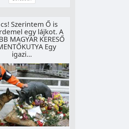
s! Szerintem Ő is
demel egy lájkot. A
BB MAGYAR KERESŐ
MENTŐKUTYA Egy
igazi…