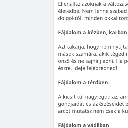
Ellenállsz azoknak a változá
életedbe. Nem lenne szabad e
dolgoktól, minden okkal tört
Fájdalom a kézben, karban
Azt takarja, hogy nem nyújta
mások számára, akik téged m
önző és ne sajnálj adni. Ha 
észre, ideje felébredned!
Fájdalom a térdben
A kicsit túl nagy egód az, am
gondjaidat és az érzéseidet
arcot mutatsz nem csak a kü
Fájdalom a vádliban