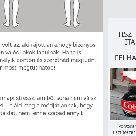
TISZ
ITA
volt az, aki rájött arra,hogy bizonyos
n valódi okok lapulnak. Ha te is
FELHA
amelyik ponton és szeretnéd megtudni
or most megtudhatod!
ennapi stressz, amiből soha nem válsz
ki. Találd meg a módját annak, hogy
ataidat, nem lenne szabad ennyit
Pontosan
tisztítósze