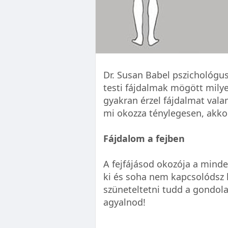
Dr. Susan Babel pszichológus 
testi fájdalmak mögött milye
gyakran érzel fájdalmat val
mi okozza ténylegesen, akk
Fájdalom a fejben
A fejfájásod okozója a mind
ki és soha nem kapcsolódsz 
szüneteltetni tudd a gondol
agyalnod!