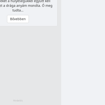
ket a hülyeségükkel együtt kell
 Ezt a drága anyám mondta. Ő meg
tudta…
Bővebben