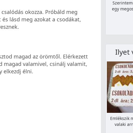
Szerintem
egy megosz
mi csalódás okozza. Próbáld meg
t és lásd meg azokat a csodákat,
esznek.
Ilyet
sztod magad az örömtől. Elérkezett
 magad valamivel, csinálj valamit,
elkezdj élni.
Emlékszik m
valaki ar