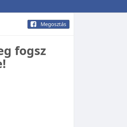
Megosztás
eg fogsz
!