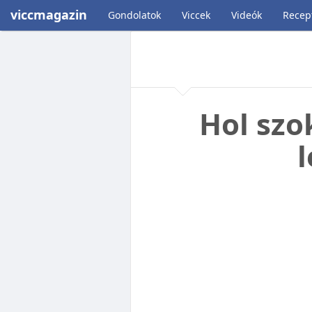
viccmagazin
Gondolatok
Viccek
Videók
Recep
Hol szo