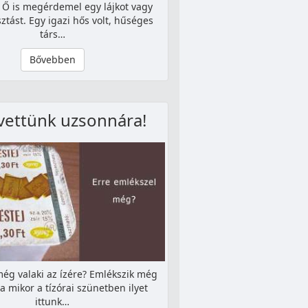
 Ő is megérdemel egy lájkot vagy
tást. Egy igazi hős volt, hűséges
társ…
Bővebben
 vettünk uzsonnára!
ég valaki az ízére? Emlékszik még
ra mikor a tízórai szünetben ilyet
ittunk…