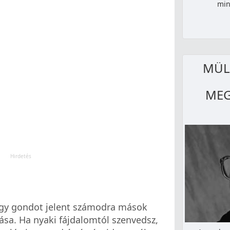
min
MÜLL
MEG
hogy gondot jelent számodra mások
ása. Ha nyaki fájdalomtól szenvedsz,