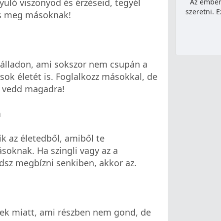
yuló viszonyod és érzéseid, tegyél
Az embere
szeretni.
ss meg másoknak!
 válladon, ami sokszor nem csupán a
ok életét is. Foglalkozz másokkal, de
e vedd magadra!
n
k az életedből, amiből te
oknak. Ha szingli vagy az a
sz megbízni senkiben, akkor az.
ek miatt, ami részben nem gond, de