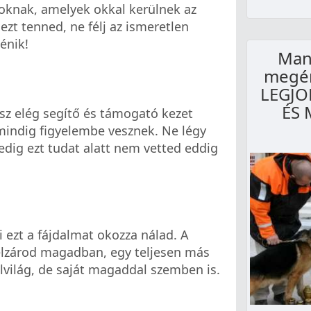
soknak, amelyek okkal kerülnek az
zt tenned, ne félj az ismeretlen
énik!
Manc
megér
LEGJO
ÉS 
sz elég segítő és támogató kezet
indig figyelembe vesznek. Ne légy
pedig ezt tudat alatt nem vetted eddig
i ezt a fájdalmat okozza nálad. A
 elzárod magadban, egy teljesen más
lvilág, de saját magaddal szemben is.