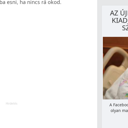
ba esni, ha nincs rá okod.
AZ Ú
KIAD
S
A Faceboo
olyan ma