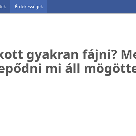
tek
Érdekességek
kott gyakran fájni? M
lepődni mi áll mögötte