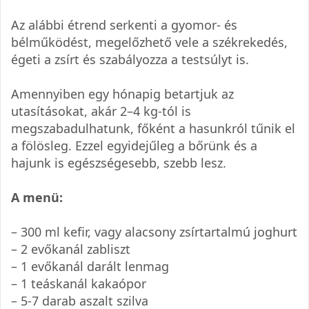
Az alábbi étrend serkenti a gyomor- és
bélműködést, megelőzhető vele a székrekedés,
égeti a zsírt és szabályozza a testsúlyt is.
Amennyiben egy hónapig betartjuk az
utasításokat, akár 2–4 kg-tól is
megszabadulhatunk, főként a hasunkról tűnik el
a fölösleg. Ezzel egyidejűleg a bőrünk és a
hajunk is egészségesebb, szebb lesz.
A menü:
– 300 ml kefir, vagy alacsony zsírtartalmú joghurt
– 2 evőkanál zabliszt
– 1 evőkanál darált lenmag
– 1 teáskanál kakaópor
– 5-7 darab aszalt szilva