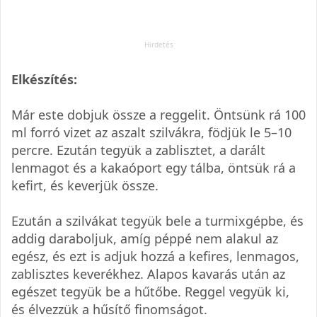
Elkészítés:
Már este dobjuk össze a reggelit. Öntsünk rá 100
ml forró vizet az aszalt szilvákra, födjük le 5–10
percre. Ezután tegyük a zablisztet, a darált
lenmagot és a kakaóport egy tálba, öntsük rá a
kefirt, és keverjük össze.
Ezután a szilvákat tegyük bele a turmixgépbe, és
addig daraboljuk, amíg péppé nem alakul az
egész, és ezt is adjuk hozzá a kefires, lenmagos,
zablisztes keverékhez. Alapos kavarás után az
egészet tegyük be a hűtőbe. Reggel vegyük ki,
és élvezzük a hűsítő finomságot.