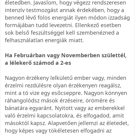
életedben. Javaslom, hogy végezz rendszeresen
intenzív testmozgást annak érdekében, hogy a
benned lévő fölös energiát ilyen módon izzadság
formájában tudd levezetni. Ellenkező esetben
sok belső feszültséggel kell szembenézned a
felhasználatlan energiák miatt.
Ha Februárban vagy Novemberben születtél,
a lélekerő számod a 2-es
Nagyon érzékeny lelkületű ember vagy, minden
érzelmi rezdülésre olyan érzékenyen reagálsz,
mint a tó vize egy esőcseppre. Nagyon könnyen
ráhangolódsz mások érzéseire, örömére és
bánatára egyaránt. Nyitott vagy az emberekkel
való érzelmi kapcsolatokra, és elfogadod, amit
másoktól kapsz. Alapvetően jellemzi az életedet,
hogy képes vagy tökéletesen elfogadni az