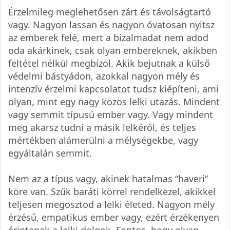
Érzelmileg meglehetősen zárt és távolságtartó
vagy. Nagyon lassan és nagyon óvatosan nyitsz
az emberek felé, mert a bizalmadat nem adod
oda akárkinek, csak olyan embereknek, akikben
feltétel nélkül megbízol. Akik bejutnak a külső
védelmi bástyádon, azokkal nagyon mély és
intenzív érzelmi kapcsolatot tudsz kiépíteni, ami
olyan, mint egy nagy közös lelki utazás. Mindent
vagy semmit típusú ember vagy. Vagy mindent
meg akarsz tudni a másik lelkéről, és teljes
mértékben alámerülni a mélységekbe, vagy
egyáltalán semmit.
Nem az a típus vagy, akinek hatalmas “haveri”
köre van. Szűk baráti körrel rendelkezel, akikkel
teljesen megosztod a lelki életed. Nagyon mély
érzésű, empatikus ember vagy, ezért érzékenyen