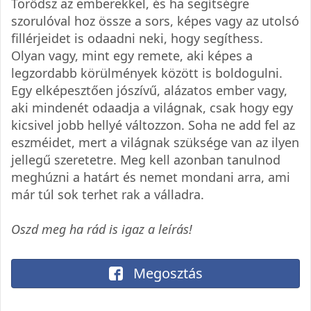
Törődsz az emberekkel, és ha segítségre
szorulóval hoz össze a sors, képes vagy az utolsó
fillérjeidet is odaadni neki, hogy segíthess.
Olyan vagy, mint egy remete, aki képes a
legzordabb körülmények között is boldogulni.
Egy elképesztően jószívű, alázatos ember vagy,
aki mindenét odaadja a világnak, csak hogy egy
kicsivel jobb hellyé változzon. Soha ne add fel az
eszméidet, mert a világnak szüksége van az ilyen
jellegű szeretetre. Meg kell azonban tanulnod
meghúzni a határt és nemet mondani arra, ami
már túl sok terhet rak a válladra.
Oszd meg ha rád is igaz a leírás!
Megosztás