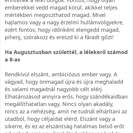
érintenek a lelki dolgok. Fontos, hogy olyan
emberekkel vedd magad körül, akikkel teljes
mértékben megoszthatod magad. Mivel
hajlamos vagy a nagy érzelmi hullámvölgyekre,
ezért fontos, hogy időnként elengedd magad,
pihenj, szórakozz és ereszd ki a fáradt gőzt!
Ha Augusztusban születtél, a lélekerő számod
a 8-as
Rendkívül elszánt, ambiciózus ember vagy. A
vágyad, hogy önmagad újra és újra meghaladd
és valami magadnál nagyobb célt elérj.
Elhatározásod annyira erős, hogy szándékaidban
megállíthatatlan vagy. Nincs olyan akadály,
nincs az a nehézség, amit ne tudnál elhárítani az
utadból, hogy céljaidat elérd. Elszánt vagy a
sikerre, és ez az elszántság hatalmas belső erőt