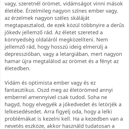
vagy, szeretnél örömet, vidámságot vinni mások
életébe. Érzelmileg nagyon színes ember vagy,
az érzelmek nagyon széles skáláját
megtapasztalod, de ezek közül többnyire a derűs
jókedv jellemző rád. Az életet szereted a
könnyedség oldaláról megközelíteni. Nem
jellemző rád, hogy hosszú ideig elmerülj a
depresszióban, vagy a letargiában, mert nagyon
hamar újra megtalálod az örömet és a fényt az
életedben.
Vidám és optimista ember vagy és ez
fantasztikus. Oszd meg az életörömed annyi
emberrel amennyivel csak tudod. Soha ne
hagyd, hogy elvegyék a jókedvedet és letörjék a
lelkesedésedet. Arra figyelj oda, hogy a lelki
problémákat is kezelni kell. Ha a kezedben van a
nevetés eszköze, akkor használd tudatosan a