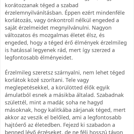
korátozzanak téged a szabad
érzelemnyilvánításban. Éppen ezért mindenféle
korlátozás, vagy önkontroll nélkül engeded a
saját érzelmeidet megnyilvánulni. Nagyon
változatos és mozgalmas életet élsz, és
engeded, hogy a téged érő élmények érzelmileg
is hatással legyenek rád, mert így szerzed a
legfontosabb élményeidet.
Érzelmileg szeretsz szárnyalni, nem lehet téged
korlátok közé szorítani. Tele vagy
meglepetésekkel, a körülötted élők egyik
ámulatból esnek a másikba általad. Szabadnak
születtél, mint a madár, soha ne hagyd
másoknak, hogy kalitkába zárjanak téged, mert
akkor az veszik el belőled, ami a legfontosabb
hajtóerő az életedben. Fejezd ki szabadon a
benned lévő érzéseket, de ne félj hosszú távon