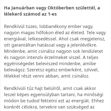
Ha Januárban vagy Októberben születtél, a
lélekerő számod az 1-es
Rendkívül tüzes, lobbanékony ember vagy,
nagyon magas hőfokon éled az életed. Tele vagy
energiával, lelkesedéssel. Ahol csak megjelensz,
ott garantáltan hatással vagy a jelenlévőkre.
Mindenbe, amit csinálsz nagyon sok lendületet
és nagyon intenzív érzelmeket viszel. A teljes
egyéniségedet beleviszed mindenbe, amibe
belevágsz. Szeretsz egész emberként, szívvel,
lélekkel részt venni abban, amit csinálsz.
Rendkívüli tűz hajt belülről, amit csak akkor
leszel képes egyensúlyban tartani, ha minőségi
módon be tudod fektetni ezt az energiát. Ehhez
konkrét célokra, tervekre van szükséged az