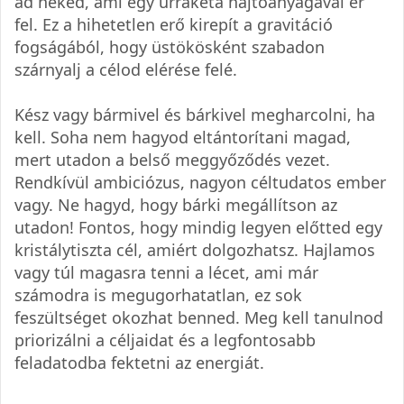
ad neked, ami egy űrrakéta hajtóanyagával ér
fel. Ez a hihetetlen erő kirepít a gravitáció
fogságából, hogy üstökösként szabadon
szárnyalj a célod elérése felé.
Kész vagy bármivel és bárkivel megharcolni, ha
kell. Soha nem hagyod eltántorítani magad,
mert utadon a belső meggyőződés vezet.
Rendkívül ambiciózus, nagyon céltudatos ember
vagy. Ne hagyd, hogy bárki megállítson az
utadon! Fontos, hogy mindig legyen előtted egy
kristálytiszta cél, amiért dolgozhatsz. Hajlamos
vagy túl magasra tenni a lécet, ami már
számodra is megugorhatatlan, ez sok
feszültséget okozhat benned. Meg kell tanulnod
priorizálni a céljaidat és a legfontosabb
feladatodba fektetni az energiát.