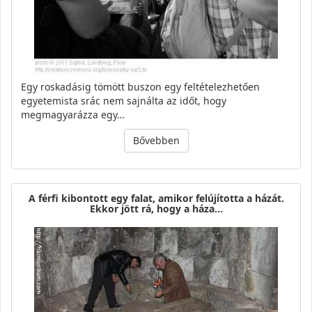
Egy roskadásig tömött buszon egy feltételezhetően
egyetemista srác nem sajnálta az időt, hogy
megmagyarázza egy…
Bővebben
A férfi kibontott egy falat, amikor felújította a házát.
Ekkor jött rá, hogy a háza…