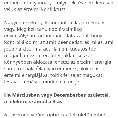
embereket olyannak, amilyenek, és nem keresed
velük az érzelmi konfliktust.
Nagyon érzékeny, kifinomult lelkületű ember
vagy. Meg kell tanulnod érzelmileg
egyensúlyban tartani magadat azáltal, hogy
kontrollálod mi az amit beengedsz, és mi az, ami
jobb ha kívül marad. Ha nem tudatosítod
magadban ezt a területet, akkor sokkal
könnyebben áldozata lehetsz az érzelmi energia
vámpíroknak. Ők olyan emberek, akik mások
érzelmi energiájával töltik fel saját magukat,
leszívva a másik minden életerejét.
Ha Márciusban vagy Decemberben születtél,
a lélekerő számod a 3-as
Alapvetően vidám, optimista lelkületű ember