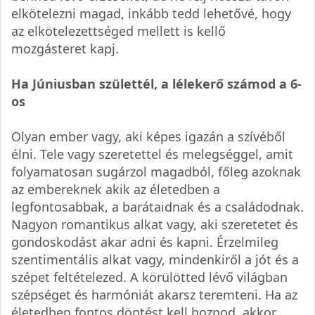
elkötelezni magad, inkább tedd lehetővé, hogy
az elkötelezettséged mellett is kellő
mozgásteret kapj.
Ha Júniusban születtél, a lélekerő számod a 6-
os
Olyan ember vagy, aki képes igazán a szívéből
élni. Tele vagy szeretettel és melegséggel, amit
folyamatosan sugárzol magadból, főleg azoknak
az embereknek akik az életedben a
legfontosabbak, a barátaidnak és a családodnak.
Nagyon romantikus alkat vagy, aki szeretetet és
gondoskodást akar adni és kapni. Érzelmileg
szentimentális alkat vagy, mindenkiről a jót és a
szépet feltételezed. A körülötted lévő világban
szépséget és harmóniát akarsz teremteni. Ha az
életedben fontos döntést kell hoznod, akkor