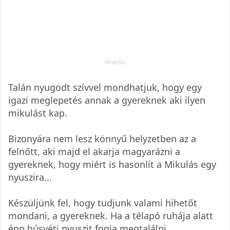
Talán nyugodt szívvel mondhatjuk, hogy egy
igazi meglepetés annak a gyereknek aki ilyen
mikulást kap.
Bizonyára nem lesz könnyű helyzetben az a
felnőtt, aki majd el akarja magyarázni a
gyereknek, hogy miért is hasonlít a Mikulás egy
nyuszira...
Készüljünk fel, hogy tudjunk valami hihetőt
mondani, a gyereknek. Ha a télapó ruhája alatt
épp húsvéti nyuszit fogja megtalálni...