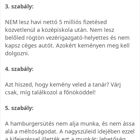
3. szabály:
NEM lesz havi nettó 5 milliós fizetésed
közvetlenül a középiskola után. Nem lesz
belőled rögtön vezérigazgató-helyettes és nem
kapsz céges autót. Azokért keményen meg kell
dolgozni.
4. szabály:
Azt hiszed, hogy kemény veled a tanár? Várj
csak, míg találkozol a főnököddel!
5. szabály:
A hamburgersütés nem alja munka, és nem ássa
alá a méltóságodat. A nagyszüleid idejében ezzel
a kifejezéssel illették ezt a munkát: lehetőség.