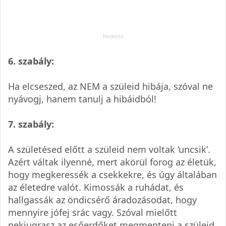
6. szabály:
Ha elcseszed, az NEM a szüleid hibája, szóval ne
nyávogj, hanem tanulj a hibáidból!
7. szabály:
A születésed előtt a szüleid nem voltak ‘uncsik’.
Azért váltak ilyenné, mert akörül forog az életük,
hogy megkeressék a csekkekre, és úgy általában
az életedre valót. Kimossák a ruhádat, és
hallgassák az öndicsérő áradozásodat, hogy
mennyire jófej srác vagy. Szóval mielőtt
nekiugrasz az esőerdőket megmenteni a szüleid