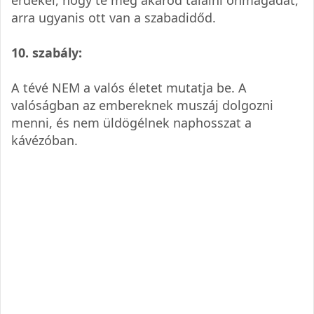
érdekel, hogy te meg akarod találni önmagadat,
arra ugyanis ott van a szabadidőd.
10. szabály:
A tévé NEM a valós életet mutatja be. A
valóságban az embereknek muszáj dolgozni
menni, és nem üldögélnek naphosszat a
kávézóban.