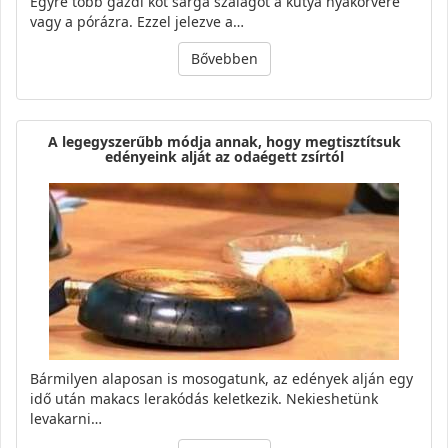
Egyre több gazdi köt sárga szalagot a kutya nyakörvére
vagy a pórázra. Ezzel jelezve a…
Bővebben
A legegyszerűbb módja annak, hogy megtisztítsuk
edényeink alját az odaégett zsírtól
Bármilyen alaposan is mosogatunk, az edények alján egy
idő után makacs lerakódás keletkezik. Nekieshetünk
levakarni…