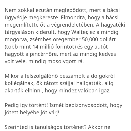
Nem sokkal ezután meglepődött, mert a bácsi
ügyvédje megkereste. Elmondta, hogy a bácsi
megemlítette őt a végrendeletében. A hagyatéki
tárgyaláson kiderült, hogy Walter, ez a mindig
mogorva, zsémbes öregember 50,000 dollárt
(több mint 14 millió forintot) és egy autót
hagyott a pincérnőre, mert az mindig kedves
volt vele, mindig mosolygott rá.
Mikor a felszolgálónő beszámolt a dolgokról
kollégáinak, ők tátott szájjal hallgatták, alig
akarták elhinni, hogy mindez valóban igaz.
Pedig így történt! Ismét bebizonyosodott, hogy
jótett helyébe jót várj!
Szerinted is tanulságos történet? Akkor ne