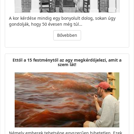
A kor kérdése mindig egy bonyolult dolog, sokan úgy
gondolják, hogy 50 évesen még túl…
Bővebben
Ettől a 15 festménytől az agy megkérdőjelezi, amit a
szem lát!
Némely emberek tehetsége egyszerűen hihetetlen. Ezek