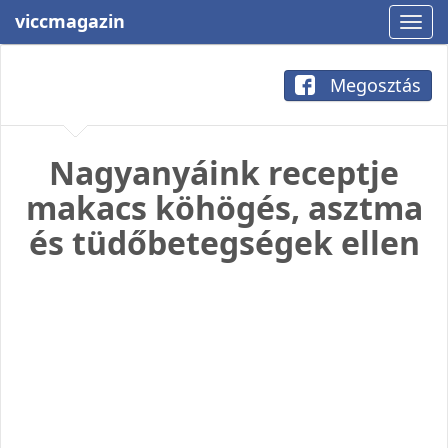
viccmagazin
Megosztás
Nagyanyáink receptje
makacs köhögés, asztma
és tüdőbetegségek ellen