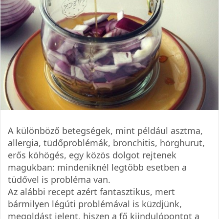
A különböző betegségek, mint például asztma,
allergia, tüdőproblémák, bronchitis, hörghurut,
erős köhögés, egy közös dolgot rejtenek
magukban: mindeniknél legtöbb esetben a
tüdővel is probléma van.
Az alábbi recept azért fantasztikus, mert
bármilyen légúti problémával is küzdjünk,
megoldást jelent, hiszen a fő kiindulópontot a