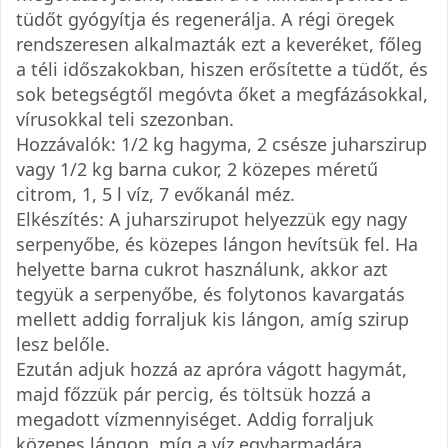
tüdőt gyógyítja és regenerálja. A régi öregek
rendszeresen alkalmazták ezt a keveréket, főleg
a téli időszakokban, hiszen erősítette a tüdőt, és
sok betegségtől megóvta őket a megfázásokkal,
vírusokkal teli szezonban.
Hozzávalók: 1/2 kg hagyma, 2 csésze juharszirup
vagy 1/2 kg barna cukor, 2 közepes méretű
citrom, 1, 5 l víz, 7 evőkanál méz.
Elkészítés: A juharszirupot helyezzük egy nagy
serpenyőbe, és közepes lángon hevítsük fel. Ha
helyette barna cukrot használunk, akkor azt
tegyük a serpenyőbe, és folytonos kavargatás
mellett addig forraljuk kis lángon, amíg szirup
lesz belőle.
Ezután adjuk hozzá az apróra vágott hagymát,
majd főzzük pár percig, és töltsük hozzá a
megadott vízmennyiséget. Addig forraljuk
közepes lángon, míg a víz egyharmadára