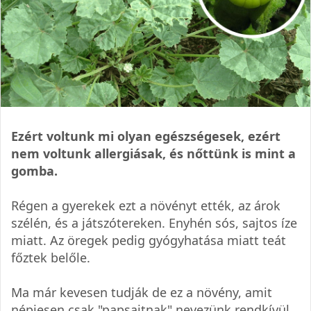
Ezért voltunk mi olyan egészségesek, ezért
nem voltunk allergiásak, és nőttünk is mint a
gomba.
Régen a gyerekek ezt a növényt ették, az árok
szélén, és a játszótereken. Enyhén sós, sajtos íze
miatt. Az öregek pedig gyógyhatása miatt teát
főztek belőle.
Ma már kevesen tudják de ez a növény, amit
népiesen csak "papsajtnak" nevezünk rendkívül