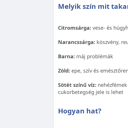
Melyik szín mit taka
Citromsárga:
vese- és húgy
Narancssárga:
köszvény, reu
Barna:
máj problémák
Zöld:
epe, szív és emésztőre
Sötét színű víz:
nehézfémek 
cukorbetegség jele is lehet
Hogyan hat?