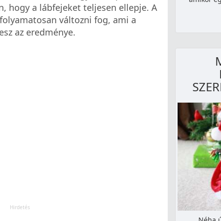
n, hogy a lábfejeket teljesen ellepje. A
e folyamatosan változni fog, ami a
lesz az eredménye.
SZER
Néha ú