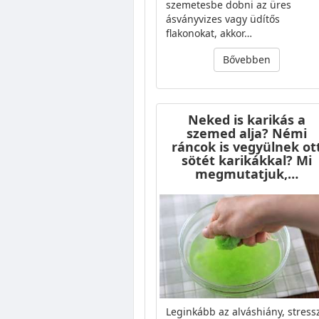
szemetesbe dobni az üres
ásványvizes vagy üdítős
flakonokat, akkor…
Bővebben
Neked is karikás a
szemed alja? Némi
ráncok is vegyülnek ot
sötét karikákkal? Mi
megmutatjuk,…
Leginkább az alváshiány, stress