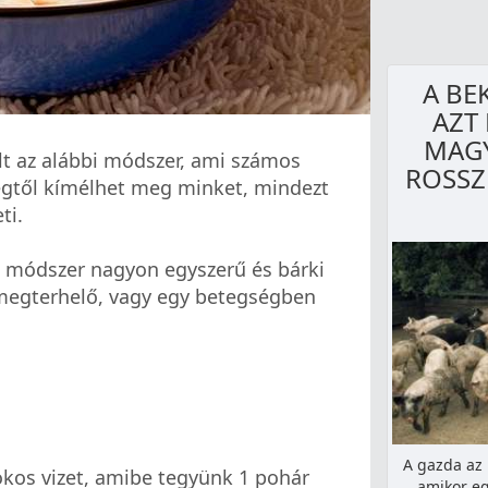
A BE
AZT 
MAGY
lt az alábbi módszer, ami számos
ROSSZ
égtől kímélhet meg minket, mindezt
ti.
ő módszer nagyon egyszerű és bárki
 megterhelő, vagy egy betegségben
A gazda az 
fokos vizet, amibe tegyünk 1 pohár
amikor eg