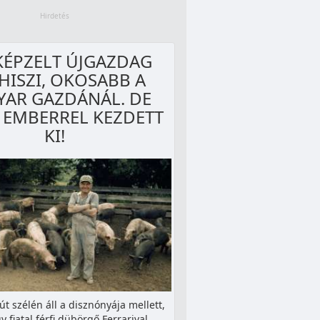
KÉPZELT ÚJGAZDAG
HISZI, OKOSABB A
AR GAZDÁNÁL. DE
 EMBERREL KEZDETT
KI!
út szélén áll a disznónyája mellett,
y fiatal férfi dübörgő Ferrarival…