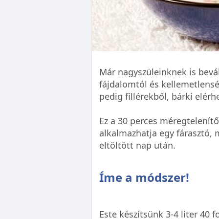
Már nagyszüleinknek is bevá
fájdalomtól és kellemetlens
pedig fillérekből, bárki elérhe
Ez a 30 perces méregtelenít
alkalmazhatja egy fárasztó,
eltöltött nap után.
Íme a módszer!
Este készítsünk 3-4 liter 40 