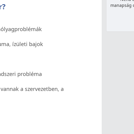
r?
manapság cs
hólyagproblémák
ma, ízületi bajok
ndszeri probléma
vannak a szervezetben, a