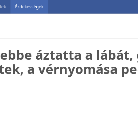
tek
Érdekességek
 ebbe áztatta a lábát,
ek, a vérnyomása ped