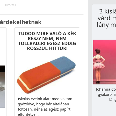
3 kis
várd 
 érdekelhetnek
lány m
TUDOD MIRE VALÓ A KÉK
RÉSZ? NEM, NEM
TOLLRADÍR! EGÉSZ EDDIG
ROSSZUL HITTÜK!
Johanna Col
gyakorol a
Iskolás éveink alatt meg voltam
lán
győződve, hogy bár általában
foltosan, néha az egész papírt
eltüntetve,…