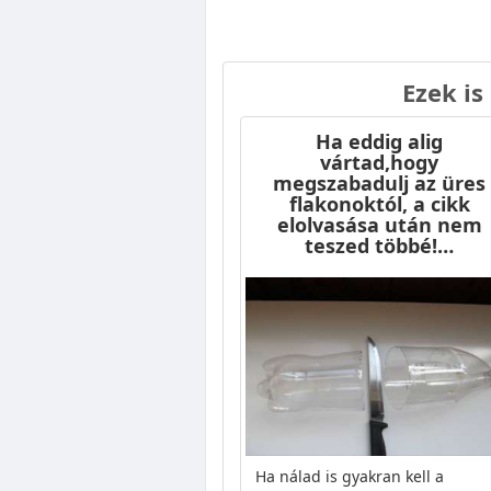
Ezek is
Ha eddig alig
vártad,hogy
megszabadulj az üres
flakonoktól, a cikk
elolvasása után nem
teszed többé!…
Ha nálad is gyakran kell a