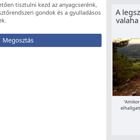
tően tisztulni kezd az anyagcserénk,
A legs
ztőrendszeri gondok és a gyulladásos
valaha
k.
Megosztás
“Amikor
elhallgat