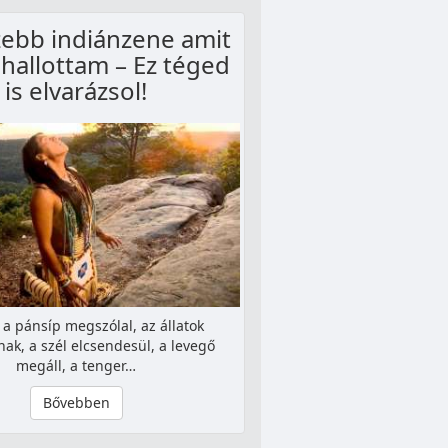
zebb indiánzene amit
 hallottam – Ez téged
is elvarázsol!
 a pánsíp megszólal, az állatok
nak, a szél elcsendesül, a levegő
megáll, a tenger…
Bővebben