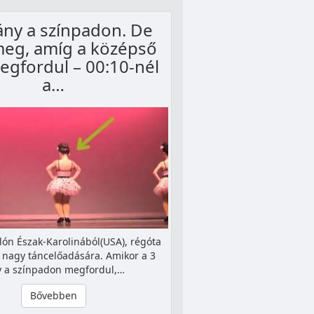
lány a színpadon. De
meg, amíg a középső
egfordul – 00:10-nél
a…
ón Észak-Karolinából(USA), régóta
 nagy táncelőadására. Amikor a 3
y a színpadon megfordul,…
Bővebben