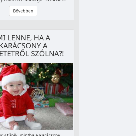
Bővebben
MI LENNE, HA A
KARÁCSONY A
ETETRŐL SZÓLNA?!
gy tűnik, mintha a Karácsony