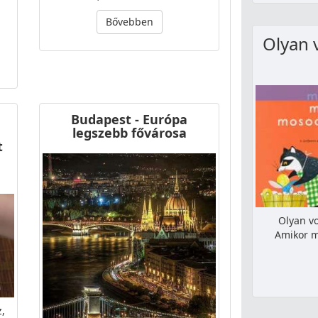
Bővebben
Olyan 
Budapest - Európa
legszebb fővárosa
t
Olyan v
Amikor má
z,