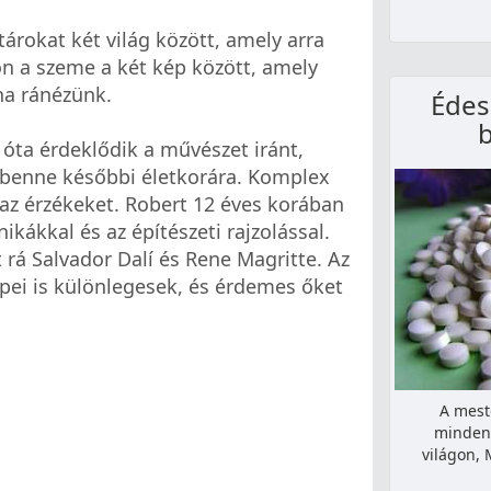
rokat két világ között, amely arra
jon a szeme a két kép között, amely
ha ránézünk.
Édesí
ta érdeklődik a művészet iránt,
i benne későbbi életkorára. Komplex
 az érzékeket. Robert 12 éves korában
nikákkal és az építészeti rajzolással.
 rá Salvador Dalí és Rene Magritte. Az
pei is különlegesek, és érdemes őket
A mest
mindenh
világon, 