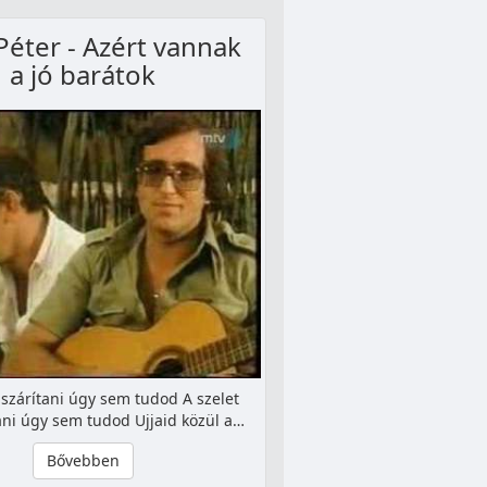
Péter - Azért vannak
a jó barátok
lszárítani úgy sem tudod A szelet
ni úgy sem tudod Ujjaid közül a…
Bővebben