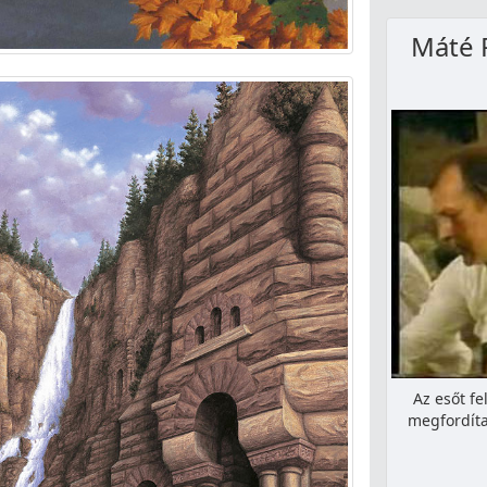
Máté 
Az esőt fe
megfordíta