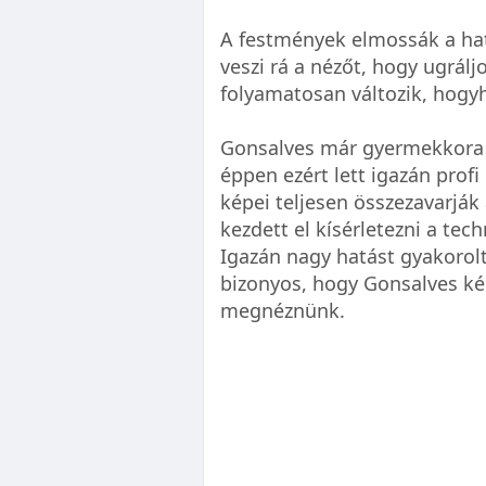
A festmények elmossák a hatá
veszi rá a nézőt, hogy ugrál
folyamatosan változik, hogy
Gonsalves már gyermekkora ó
éppen ezért lett igazán prof
képei teljesen összezavarják
kezdett el kísérletezni a tech
Igazán nagy hatást gyakorolt
bizonyos, hogy Gonsalves ké
megnéznünk.