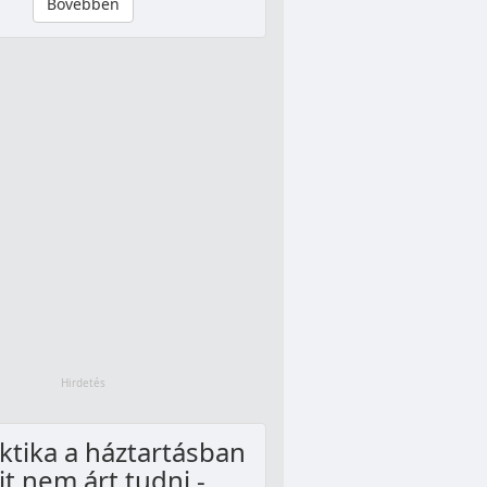
Bővebben
ktika a háztartásban
t nem árt tudni -