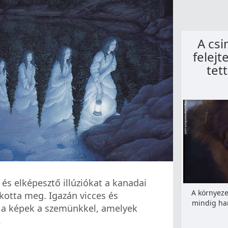
A cs
felejt
tett
s elképesztő illúziókat a kanadai
A környeze
kotta meg. Igazán vicces és
mindig har
 a képek a szemünkkel, amelyek
.