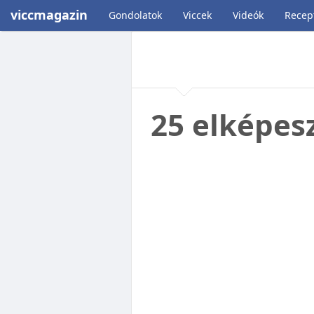
viccmagazin
Gondolatok
Viccek
Videók
Recep
25 elképesz