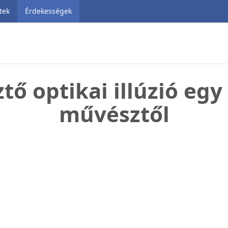
tek
Érdekességek
tő optikai illúzió eg
művésztől