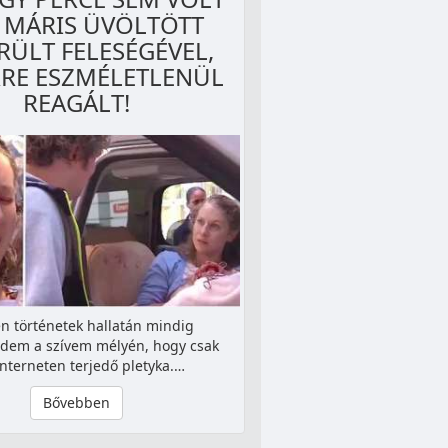
, MÁRIS ÜVÖLTÖTT
RÜLT FELESÉGÉVEL,
RRE ESZMÉLETLENÜL
REAGÁLT!
en történetek hallatán mindig
dem a szívem mélyén, hogy csak
interneten terjedő pletyka.…
Bővebben