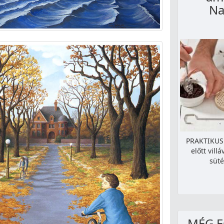
Na
PRAKTIKUS 
előtt vil
süté
MÉG E