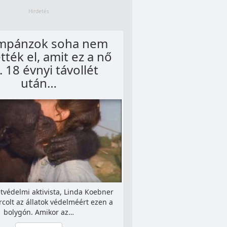
impánzok soha nem
ették el, amit ez a nő
. 18 évnyi távollét
után…
tvédelmi aktivista, Linda Koebner
colt az állatok védelméért ezen a
bolygón. Amikor az…