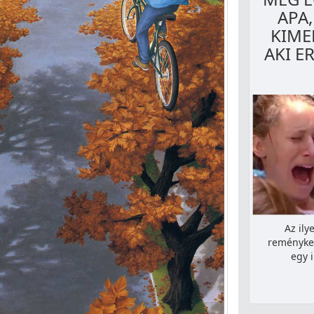
APA
KIME
AKI E
Az ily
reményke
egy 