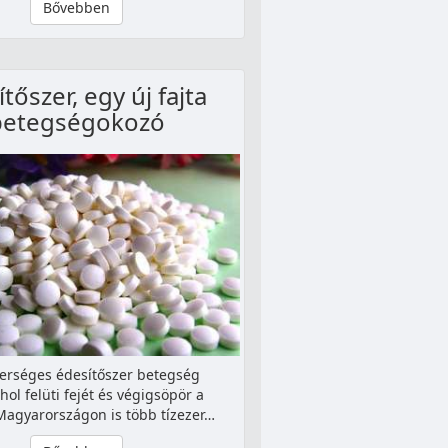
Bővebben
tőszer, egy új fajta
betegségokozó
erséges édesítőszer betegség
ol felüti fejét és végigsöpör a
Magyarországon is több tízezer…