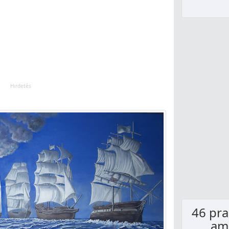
46 pra
ami