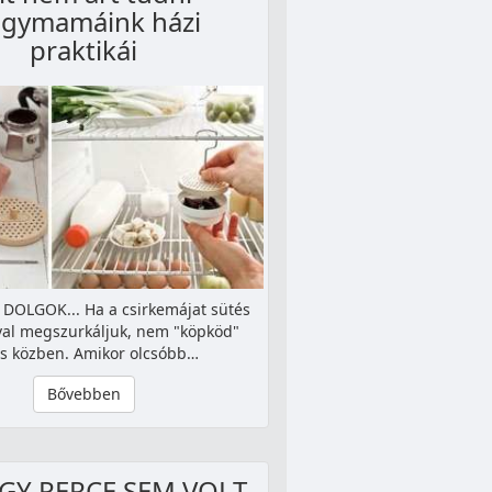
gymamáink házi
praktikái
DOLGOK... Ha a csirkemájat sütés
lával megszurkáljuk, nem "köpköd"
s közben. Amikor olcsóbb…
Bővebben
GY PERCE SEM VOLT