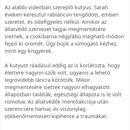
Az alábbi videóban szereplő kutyus, Sarah
éveken keresztül rabláncon tengődött, emberi
szeretet, és odafigyelés nélkül. Amikor az
állatvédő szervezet tagjai megmentésére
sietnek, a csokibarna négylábú megható módon
fejezi ki örömét. Úgy bújik a simogató kézhez,
mint egy kisgyerek.
A kutyust ráadásul eddig az is korlátozta, hogy
élettere nagyon szűk volt, ugyanis a lehető
legrövidebb láncra kötötték. Mikor
megmentésére siettek nagyon elhagyatott
állapotban találták, egészségi állapota is le volt
romolva. Az állatvédők mentőakciója után
szerencsére hamar, és viszonylag
zökkenőmentesen kipihente a traumákat.