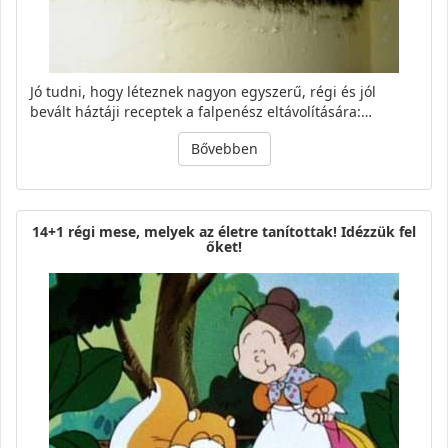
Jó tudni, hogy léteznek nagyon egyszerű, régi és jól
bevált háztáji receptek a falpenész eltávolítására:…
Bővebben
14+1 régi mese, melyek az életre tanítottak! Idézzük fel
őket!