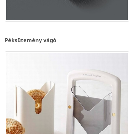
Péksütemény vágó