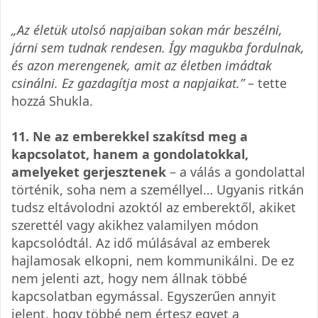
„Az életük utolsó napjaiban sokan már beszélni,
járni sem tudnak rendesen. Így magukba fordulnak,
és azon merengenek, amit az életben imádtak
csinálni. Ez gazdagítja most a napjaikat.”
– tette
hozzá Shukla.
11. Ne az emberekkel szakítsd meg a
kapcsolatot, hanem a gondolatokkal,
amelyeket gerjesztenek
– a válás a gondolattal
történik, soha nem a személlyel… Ugyanis ritkán
tudsz eltávolodni azoktól az emberektől, akiket
szerettél vagy akikhez valamilyen módon
kapcsolódtál. Az idő múlásával az emberek
hajlamosak elkopni, nem kommunikálni. De ez
nem jelenti azt, hogy nem állnak többé
kapcsolatban egymással. Egyszerűen annyit
jelent, hogy többé nem értesz egyet a