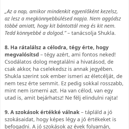
„Az a nap, amikor mindenkit egyenlőként kezelsz,
az lesz a megkönnyebbülésed napja. Nem aggódsz
többé amiatt, hogy kit bántottál meg és kit nem.
Tedd könnyebbé a dolgod.”
– tanácsolja Shukla.
8. Ha rátalálsz a célodra, tégy érte, hogy
megvalósítsd
– tégy azért, ami fontos neked!
Csodálatos dolog megtalálni a hivatásod, de
csak akkor, ha cselekedsz is annak jegyében.
Shukla szerint sok ember ismeri az életcélját, de
nem tesz érte semmit. Ez pedig sokkal rosszabb,
mint nem ismerni azt. Ha van célod, van egy
utad is, amit bejárhatsz! Ne félj elindulni rajta!
9. A szokások értékké válnak
– tápláld a jó
szokásaidat, hogy képes légy a jó értékeket is
befogadni. A jó szokások az évek folyamán,