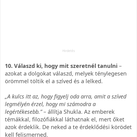
10. Válaszd ki, hogy mit szeretnél tanulni
–
azokat a dolgokat válaszd, melyek ténylegesen
örömmel töltik el a szíved és a lelked.
„A kulcs itt az, hogy figyelj oda arra, amit a szíved
legmélyén érzel, hogy mi számodra a
legértékesebb.”
– állítja Shukla. Az emberek
témákkal, filozófiákkal láthatnak el, mert őket
azok érdeklik. De neked a te érdeklődési körödet
kell felismerned.