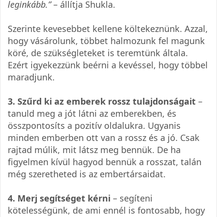
leginkább.”
– állítja Shukla.
Szerinte kevesebbet kellene költekeznünk. Azzal,
hogy vásárolunk, többet halmozunk fel magunk
köré, de szükségleteket is teremtünk általa.
Ezért igyekezzünk beérni a kevéssel, hogy többel
maradjunk.
3. Szűrd ki az emberek rossz tulajdonságait
–
tanuld meg a jót látni az emberekben, és
összpontosíts a pozitív oldalukra. Ugyanis
minden emberben ott van a rossz és a jó. Csak
rajtad múlik, mit látsz meg bennük. De ha
figyelmen kívül hagyod bennük a rosszat, talán
még szeretheted is az embertársaidat.
4. Merj segítséget kérni
– segíteni
kötelességünk, de ami ennél is fontosabb, hogy