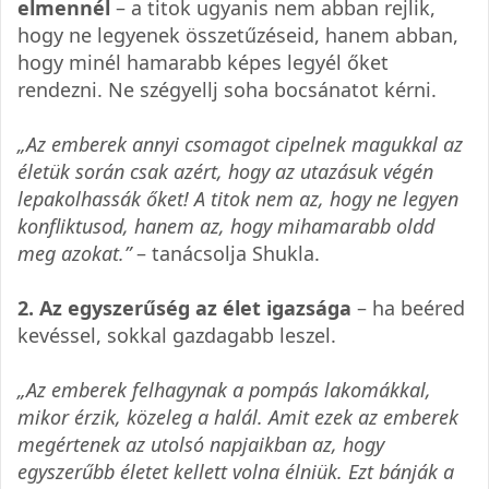
elmennél
– a titok ugyanis nem abban rejlik,
hogy ne legyenek összetűzéseid, hanem abban,
hogy minél hamarabb képes legyél őket
rendezni. Ne szégyellj soha bocsánatot kérni.
„Az emberek annyi csomagot cipelnek magukkal az
életük során csak azért, hogy az utazásuk végén
lepakolhassák őket! A titok nem az, hogy ne legyen
konfliktusod, hanem az, hogy mihamarabb oldd
meg azokat.”
– tanácsolja Shukla.
2. Az egyszerűség az élet igazsága
– ha beéred
kevéssel, sokkal gazdagabb leszel.
„Az emberek felhagynak a pompás lakomákkal,
mikor érzik, közeleg a halál. Amit ezek az emberek
megértenek az utolsó napjaikban az, hogy
egyszerűbb életet kellett volna élniük. Ezt bánják a