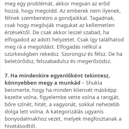
meg egy problémát, akkor megvan az erőd
hozzá, hogy megoldd. Az emberek nem ilyenek,
félnek szembenézni a gondjaikkal. Tagadnak,
csak hogy megóvják magukat az kellemetlen
érzésektől. De csak akkor leszel szabad, ha
elfogadod az adott helyzetet. Csak így találhatod
meg rá a megoldást. Elfogadás nélkül a
szürkeségben rekedsz. Szorongsz és félsz. De ha
beletörődsz, felszabadulsz és megerősödsz.
7. Ha mindenkire egyenlőként tekintesz,
könnyebben megy a munkád
– Shukla
beismerte, hogy ha minden kliensét másképp
kezelte volna, figyelembe vette volna a rangját,
bőre színét, hitét, a vagyonát, sokkal nehezebb
dolga lett volna. A kategorizálás ugyanis
bonyodalmakhoz vezet, melyek megfosztanak a
hivatásodtól.