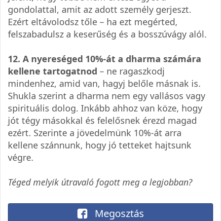
gondolattal, amit az adott személy gerjeszt.
Ezért eltávolodsz tőle – ha ezt megérted,
felszabadulsz a keserűség és a bosszúvágy alól.
12. A nyereséged 10%-át a dharma számára
kellene tartogatnod
– ne ragaszkodj
mindenhez, amid van, hagyj belőle másnak is.
Shukla szerint a dharma nem egy vallásos vagy
spirituális dolog. Inkább ahhoz van köze, hogy
jót tégy másokkal és felelősnek érezd magad
ezért. Szerinte a jövedelmünk 10%-át arra
kellene szánnunk, hogy jó tetteket hajtsunk
végre.
Téged melyik útravaló fogott meg a legjobban?
Megosztás