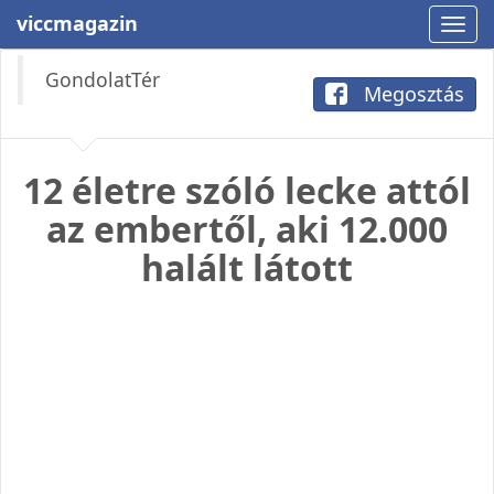
viccmagazin
GondolatTér
Megosztás
12 életre szóló lecke attól
az embertől, aki 12.000
halált látott