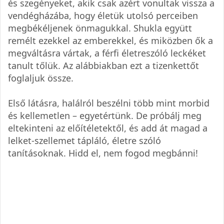
és szegényeket, akik csak azért vonultak vissza a
vendégházába, hogy életük utolsó perceiben
megbékéljenek önmagukkal. Shukla együtt
remélt ezekkel az emberekkel, és miközben ők a
megváltásra vártak, a férfi életreszóló leckéket
tanult tőlük. Az alábbiakban ezt a tizenkettőt
foglaljuk össze.
Első látásra, halálról beszélni több mint morbid
és kellemetlen – egyetértünk. De próbálj meg
eltekinteni az előítéletektől, és add át magad a
lelket-szellemet tápláló, életre szóló
tanításoknak. Hidd el, nem fogod megbánni!