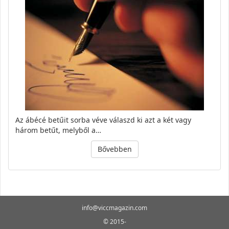
Az ábécé betűit sorba véve válaszd ki azt a két vagy
három betűt, melyből a…
Bővebben
info@viccmagazin.com
© 2015-