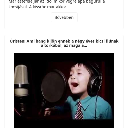
Már estefele jár az idő, mikor végre apa begurul a
kocsijával. A kissrác már akkor…
Bővebben
Úristen! Ami hang kijön ennek a négy éves kicsi fiúnak
a torkából, az maga a…