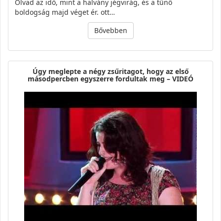
Olvad az idő, mint a halvány jégvirág, és a tűnő
boldogság majd véget ér. ott…
Bővebben
Úgy meglepte a négy zsűritagot, hogy az első
másodpercben egyszerre fordultak meg – VIDEÓ