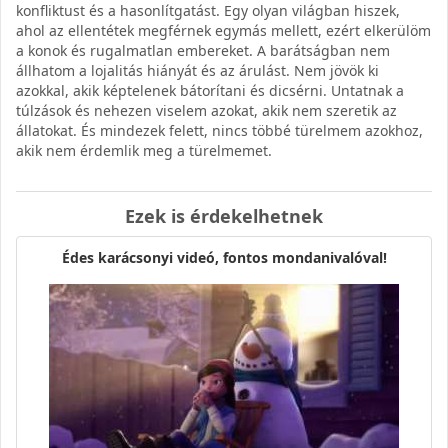
konfliktust és a hasonlítgatást. Egy olyan világban hiszek,
ahol az ellentétek megférnek egymás mellett, ezért elkerülöm
a konok és rugalmatlan embereket. A barátságban nem
állhatom a lojalitás hiányát és az árulást. Nem jövök ki
azokkal, akik képtelenek bátorítani és dicsérni. Untatnak a
túlzások és nehezen viselem azokat, akik nem szeretik az
állatokat. És mindezek felett, nincs többé türelmem azokhoz,
akik nem érdemlik meg a türelmemet.
Ezek is érdekelhetnek
Édes karácsonyi videó, fontos mondanivalóval!