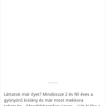
Láttatok már ilyet? Mindössze 2 és fél éves a
gyönyörű kislány és már most mekkora
tehetség... Megdöbbentően ügyes... Hát hiába a