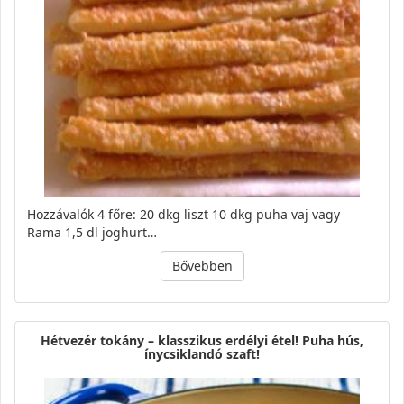
Hozzávalók 4 főre: 20 dkg liszt 10 dkg puha vaj vagy
Rama 1,5 dl joghurt…
Bővebben
Hétvezér tokány – klasszikus erdélyi étel! Puha hús,
ínycsiklandó szaft!