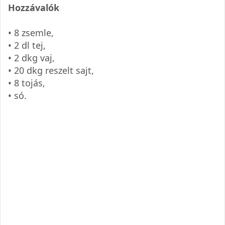
Hozzávalók
• 8 zsemle,
• 2 dl tej,
• 2 dkg vaj,
• 20 dkg reszelt sajt,
• 8 tojás,
• só.