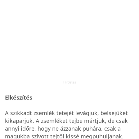
Elkészítés
A szikkadt zsemlék tetejét levágjuk, belsejüket
kikaparjuk. A zsemléket tejbe mártjuk, de csak
annyi időre, hogy ne ázzanak puhára, csak a
magukba szívott tejtől kissé megpuhuljanak.