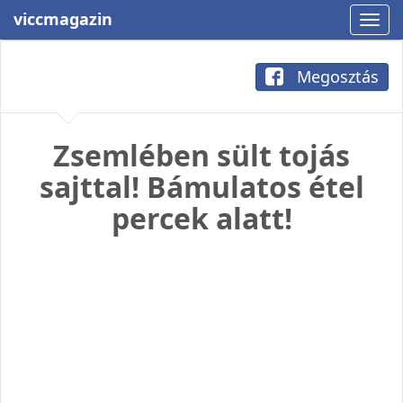
viccmagazin
Megosztás
Zsemlében sült tojás
sajttal! Bámulatos étel
percek alatt!