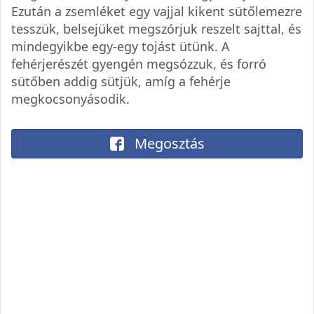
Ezután a zsemléket egy vajjal kikent sütőlemezre
tesszük, belsejüket megszórjuk reszelt sajttal, és
mindegyikbe egy-egy tojást ütünk. A
fehérjerészét gyengén megsózzuk, és forró
sütőben addig sütjük, amíg a fehérje
megkocsonyásodik.
Megosztás