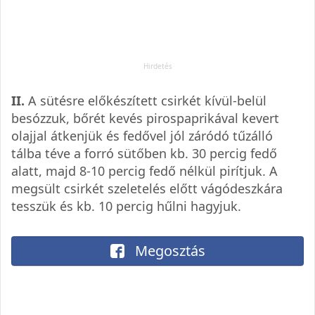
II.
A sütésre előkészített csirkét kívül-belül
besózzuk, bőrét kevés pirospaprikával kevert
olajjal átkenjük és fedővel jól záródó tűzálló
tálba téve a forró sütőben kb. 30 percig fedő
alatt, majd 8-10 percig fedő nélkül pirítjuk. A
megsült csirkét szeletelés előtt vágódeszkára
tesszük és kb. 10 percig hűlni hagyjuk.
Megosztás