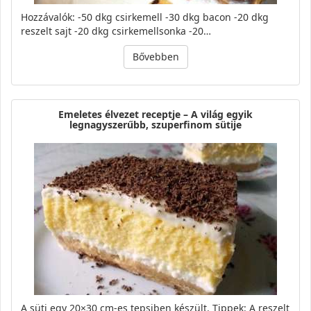
Hozzávalók: -50 dkg csirkemell -30 dkg bacon -20 dkg
reszelt sajt -20 dkg csirkemellsonka -20…
Bővebben
Emeletes élvezet receptje – A világ egyik
legnagyszerűbb, szuperfinom sütije
A süti egy 20×30 cm-es tepsiben készült. Tippek: A reszelt