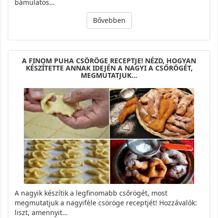
bámulatos…
Bővebben
A FINOM PUHA CSÖRÖGE RECEPTJE! NÉZD, HOGYAN
KÉSZÍTETTE ANNAK IDEJÉN A NAGYI A CSŐRÖGÉT,
MEGMUTATJUK…
A nagyik készítik a legfinomabb csőrögét, most
megmutatjuk a nagyiféle csöröge receptjét! Hozzávalók:
liszt, amennyit…