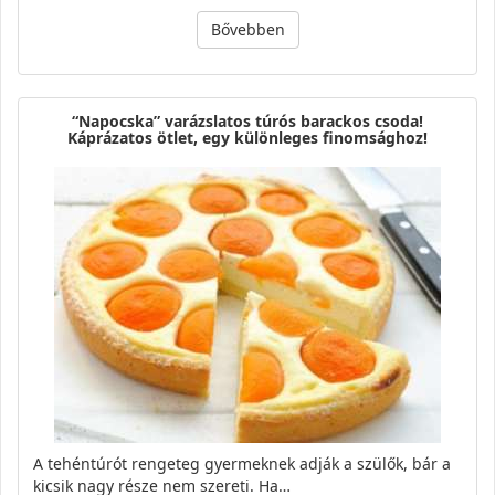
Bővebben
“Napocska” varázslatos túrós barackos csoda!
Káprázatos ötlet, egy különleges finomsághoz!
A tehéntúrót rengeteg gyermeknek adják a szülők, bár a
kicsik nagy része nem szereti. Ha…