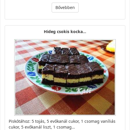
Bővebben
Hideg csokis kocka...
Piskótához: 5 tojás, 5 evőkanál cukor, 1 csomag vaníliás
cukor, 5 evőkanál liszt, 1 csomag…