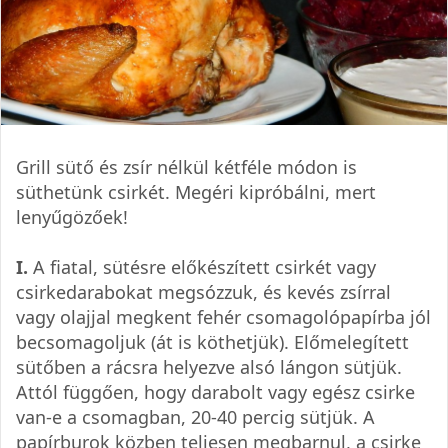
Grill sütő és zsír nélkül kétféle módon is
süthetünk csirkét. Megéri kipróbálni, mert
lenyűgözőek!
I.
A fiatal, sütésre előkészített csirkét vagy
csirkedarabokat megsózzuk, és kevés zsírral
vagy olajjal megkent fehér csomagolópapírba jól
becsomagoljuk (át is köthetjük). Előmelegített
sütőben a rácsra helyezve alsó lángon sütjük.
Attól függően, hogy darabolt vagy egész csirke
van-e a csomagban, 20-40 percig sütjük. A
papírburok közben teljesen megbarnul, a csirke