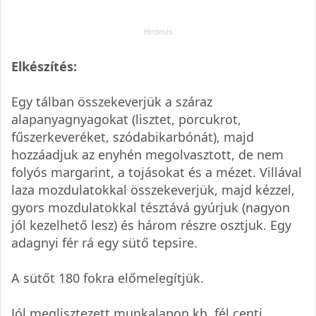
Elkészítés:
Egy tálban összekeverjük a száraz
alapanyagnyagokat (lisztet, porcukrot,
fűszerkeveréket, szódabikarbónát), majd
hozzáadjuk az enyhén megolvasztott, de nem
folyós margarint, a tojásokat és a mézet. Villával
laza mozdulatokkal összekeverjük, majd kézzel,
gyors mozdulatokkal tésztává gyúrjuk (nagyon
jól kezelhető lesz) és három részre osztjuk. Egy
adagnyi fér rá egy sütő tepsire.
A sütőt 180 fokra előmelegítjük.
Jól meglisztezett munkalapon kb. fél centi