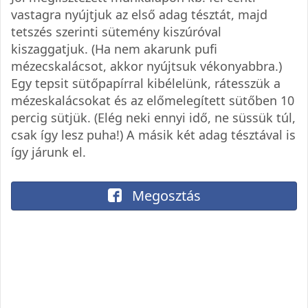
vastagra nyújtjuk az első adag tésztát, majd
tetszés szerinti sütemény kiszúróval
kiszaggatjuk. (Ha nem akarunk pufi
mézecskalácsot, akkor nyújtsuk vékonyabbra.)
Egy tepsit sütőpapírral kibélelünk, rátesszük a
mézeskalácsokat és az előmelegített sütőben 10
percig sütjük. (Elég neki ennyi idő, ne süssük túl,
csak így lesz puha!) A másik két adag tésztával is
így járunk el.
Megosztás