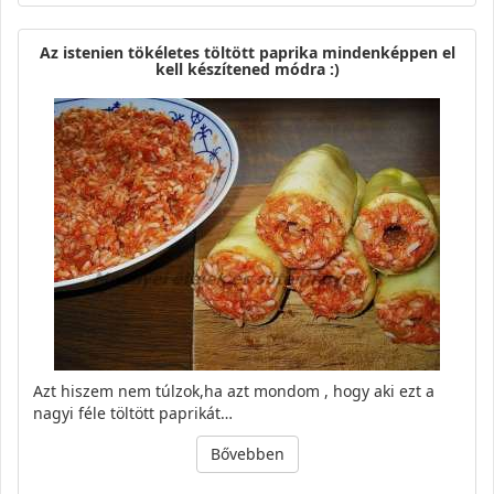
Az istenien tökéletes töltött paprika mindenképpen el
kell készítened módra :)
Azt hiszem nem túlzok,ha azt mondom , hogy aki ezt a
nagyi féle töltött paprikát…
Bővebben