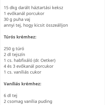
15 dkg darált háztartási keksz
1 evőkanál porcukor
30 g puha vaj
annyi tej, hogy kicsit összeálljon
Túrós krémhez:
250 g túró
2 dl tejszín
1 cs. habfixáló (dr. Oetker)
4 és 3 evőkanál porcukor
1 cs. vaníliás cukor
Vaníliás krémhez:
6 dl tej
2 csomag vanília puding