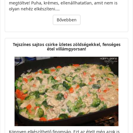
megtöltve! Puha, krémes, ellenállhatatlan, amit nem is
olyan nehéz elkészíteni.…
Bővebben
Tejszínes sajtos csirke ízletes zöldségekkel, fenséges
étel villámgyorsan!
Könnyen elkészíthető finomság. Ezt az ételt még azok is