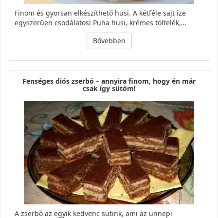
Finom és gyorsan elkészíthető husi. A kétféle sajt íze
egyszerűen csodálatos! Puha husi, krémes töltelék,…
Bővebben
Fenséges diós zserbó – annyira finom, hogy én már
csak így sütöm!
A zserbó az egyik kedvenc sütink, ami az ünnepi