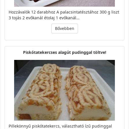
Hozzávalók 12 darabhoz A palacsintatésztához 300 g liszt
3 tojás 2 evőkanál étolaj 1 evőkanál…
Bővebben
Piskótatekercses alagút pudinggal töltve!
Pillekönnyű piskótatekercs, választható ízű pudinggal