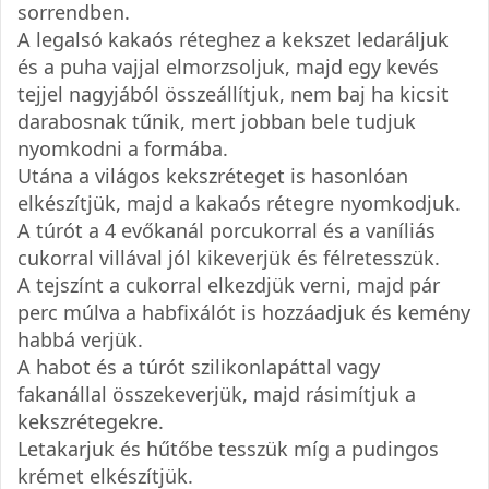
sorrendben.
A legalsó kakaós réteghez a kekszet ledaráljuk
és a puha vajjal elmorzsoljuk, majd egy kevés
tejjel nagyjából összeállítjuk, nem baj ha kicsit
darabosnak tűnik, mert jobban bele tudjuk
nyomkodni a formába.
Utána a világos kekszréteget is hasonlóan
elkészítjük, majd a kakaós rétegre nyomkodjuk.
A túrót a 4 evőkanál porcukorral és a vaníliás
cukorral villával jól kikeverjük és félretesszük.
A tejszínt a cukorral elkezdjük verni, majd pár
perc múlva a habfixálót is hozzáadjuk és kemény
habbá verjük.
A habot és a túrót szilikonlapáttal vagy
fakanállal összekeverjük, majd rásimítjuk a
kekszrétegekre.
Letakarjuk és hűtőbe tesszük míg a pudingos
krémet elkészítjük.