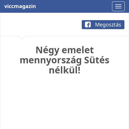
viccmagazin
Megosztás
Négy emelet
mennyország Sütés
nélkül!