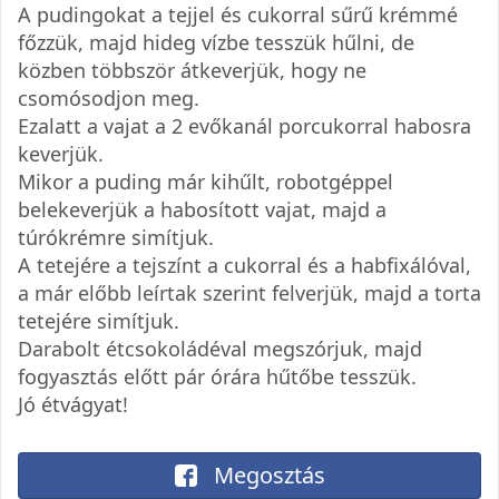
A pudingokat a tejjel és cukorral sűrű krémmé
főzzük, majd hideg vízbe tesszük hűlni, de
közben többször átkeverjük, hogy ne
csomósodjon meg.
Ezalatt a vajat a 2 evőkanál porcukorral habosra
keverjük.
Mikor a puding már kihűlt, robotgéppel
belekeverjük a habosított vajat, majd a
túrókrémre simítjuk.
A tetejére a tejszínt a cukorral és a habfixálóval,
a már előbb leírtak szerint felverjük, majd a torta
tetejére simítjuk.
Darabolt étcsokoládéval megszórjuk, majd
fogyasztás előtt pár órára hűtőbe tesszük.
Jó étvágyat!
Megosztás