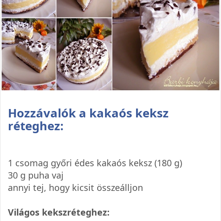
Hozzávalók a kakaós keksz
réteghez:
1 csomag győri édes kakaós keksz (180 g)
30 g puha vaj
annyi tej, hogy kicsit összeálljon
Világos kekszréteghez: