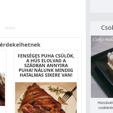
Csok
 érdekelhetnek
FENSÉGES PUHA CSÜLÖK,
A HÚS ELOLVAD A
SZÁDBAN ANNYIRA
PUHA! NÁLUNK MINDIG
HATALMAS SIKERE VAN!
Hozzávaló
csokikré