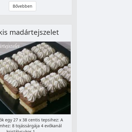
Bővebben
is madártejszelet
k egy 27 x 38 centis tepsihez: A
mhez: 8 tojássárgája 4 evőkanál
kristálycukor 1…