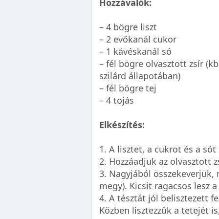
Hozzávalók:
– 4 bögre liszt
– 2 evőkanál cukor
– 1 kávéskanál só
– fél bögre olvasztott zsír 
szilárd állapotában)
– fél bögre tej
– 4 tojás
Elkészítés:
1. A lisztet, a cukrot és a só
2. Hozzáadjuk az olvasztott zs
3. Nagyjából összekeverjük,
megy). Kicsit ragacsos lesz a 
4. A tésztát jól belisztezett 
Közben lisztezzük a tetejét i