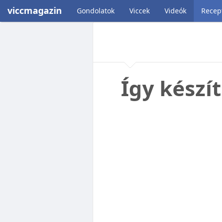
viccmagazin
Gondolatok
Viccek
Videók
Recep
Így készí