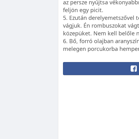
az persze nyújtsa vékonyabb
feljön egy picit.
5. Ezután derelyemetszővel 
vágjuk. Én rombuszokat vág
közepüket. Nem kell belőle n
6. Bő, forró olajban aranysz
melegen porcukorba hemper