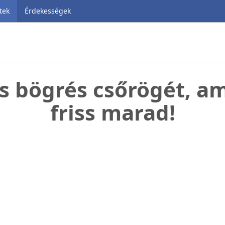
tek
Érdekességek
ts bögrés csőrögét, a
friss marad!