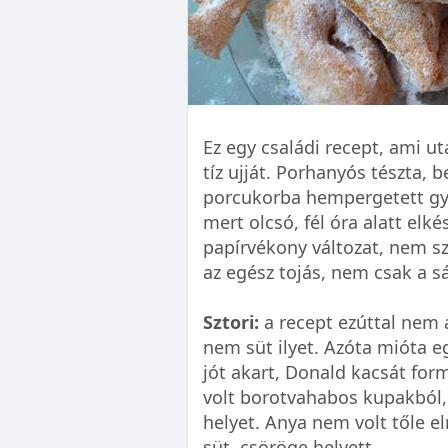
Ez egy családi recept, ami 
tíz ujját. Porhanyós tészta, 
porcukorba hempergetett gy
mert olcsó, fél óra alatt elk
papírvékony változat, nem sz
az egész tojás, nem csak a s
Sztori:
a recept ezúttal nem 
nem süt ilyet. Azóta mióta e
jót akart, Donald kacsát for
volt borotvahabos kupakból,
helyet. Anya nem volt tőle e
süt, csöröge helyett