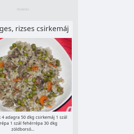
ges, rizses csirkemáj
 4 adagra 50 dkg csirkemáj 1 szál
répa 1 szál fehérrépa 30 dkg
zöldborsó…