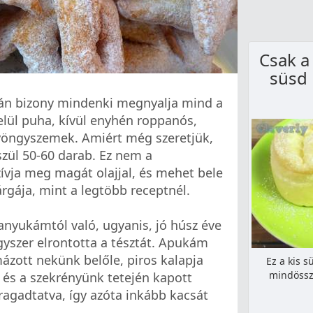
Csak a
süsd
után bizony mindenki megnyalja mind a
belül puha, kívül enyhén roppanós,
öngyszemek. Amiért még szeretjük,
észül 50-60 darab. Ez nem a
ívja meg magát olajjal, és mehet bele
árgája, mint a legtöbb receptnél.
anyukámtól való, ugyanis, jó húsz éve
gyszer elrontotta a tésztát. Apukám
mázott nekünk belőle, piros kalapja
Ez a kis s
mindössze
 és a szekrényünk tetején kapott
lragadtatva, így azóta inkább kacsát