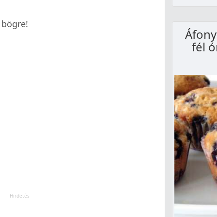
 bögre!
Áfony
fél ó