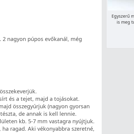
Egyszerű m
is meg t
(kb. 2 nagyon púpos evőkanál, még
t összekeverjük.
írt és a tejet, majd a tojásokat.
 majd összegyúrjuk (nagyon gyorsan
tészta, de annak is kell lennie.
felületen kb. 5-7 mm vastagra nyújtjuk.
s, ha ragad. Aki vékonyabbra szeretné,