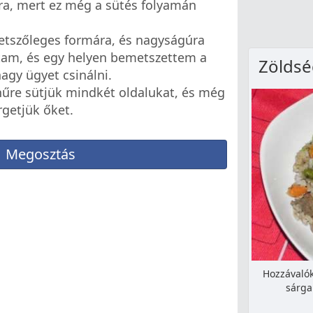
ra, mert ez még a sütés folyamán
tetszőleges formára, és nagyságúra
tam, és egy helyen bemetszettem a
Zöldsé
agy ügyet csinálni.
ínűre sütjük mindkét oldalukat, és még
getjük őket.
Megosztás
Hozzávalók
sárga