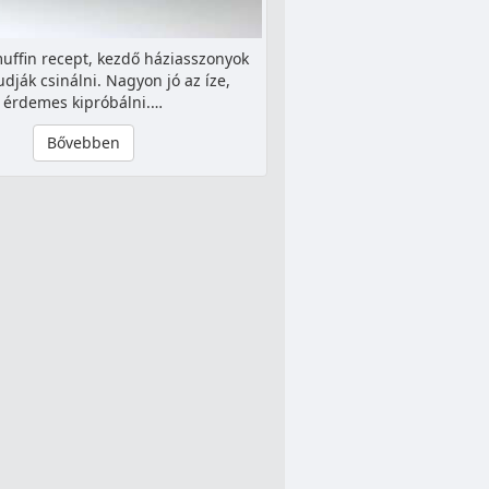
uffin recept, kezdő háziasszonyok
udják csinálni. Nagyon jó az íze,
érdemes kipróbálni.…
Bővebben