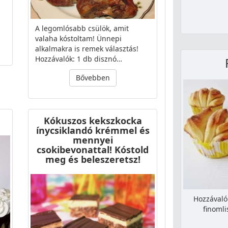
A legomlósabb csülök, amit
valaha kóstoltam! Ünnepi
alkalmakra is remek választás!
Hozzávalók: 1 db disznó…
Bővebben
Kókuszos kekszkocka
ínycsiklandó krémmel és
mennyei
csokibevonattal! Kóstold
meg és beleszeretsz!
Hozzávaló
finomli