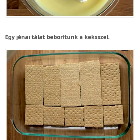
Egy jénai tálat beborítunk a keksszel.