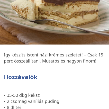
Így készíts isteni házi krémes szeletet! – Csak 15
perc összeállítani. Mutatós és nagyon finom!
Hozzávalók
• 35-50 dkg keksz
• 2 csomag vaníliás puding
• 8 dl tej