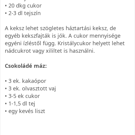
• 20 dkg cukor
• 2-3 dl tejszín
A keksz lehet szögletes háztartási keksz, de
egyéb kekszfajták is jók. A cukor mennyisége
egyéni ízléstől függ. Kristálycukor helyett lehet
nádcukrot vagy xililtet is használni.
Csokoládé máz:
• 3 ek. kakaópor
• 3 ek. olvasztott vaj
• 3-5 ek cukor
• 1-1,5 dl tej
• egy kevés liszt