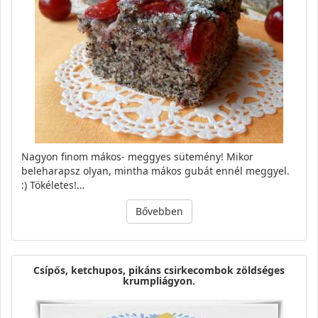
Nagyon finom mákos- meggyes sütemény! Mikor
beleharapsz olyan, mintha mákos gubát ennél meggyel.
:) Tökéletes!…
Bővebben
Csípős, ketchupos, pikáns csirkecombok zöldséges
krumpliágyon.