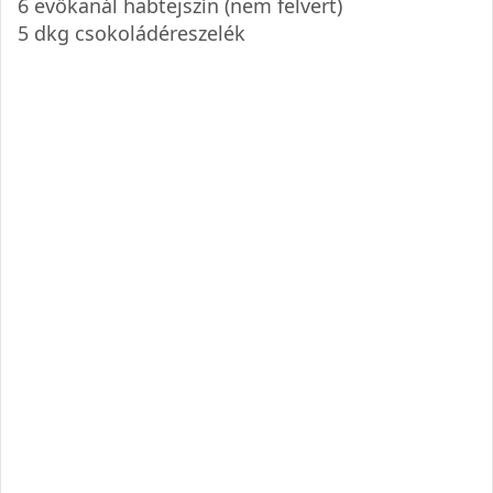
6 evőkanál habtejszín (nem felvert)
5 dkg csokoládéreszelék