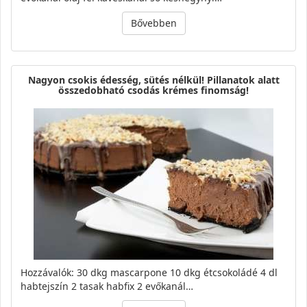
Bővebben
Nagyon csokis édesség, sütés nélkül! Pillanatok alatt
összedobható csodás krémes finomság!
Hozzávalók: 30 dkg mascarpone 10 dkg étcsokoládé 4 dl
habtejszín 2 tasak habfix 2 evőkanál…