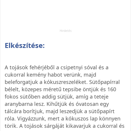
Elkészítése:
A tojások fehérjéből a csipetnyi sóval és a
cukorral kemény habot verünk, majd
beleforgatjuk a kókuszreszeléket. Sütőpapírral
bélelt, közepes méretű tepsibe öntjük és 160
fokos sütőben addig sütjük, amíg a teteje
aranybarna lesz. Kihűtjük és óvatosan egy
tálcára borítjuk, majd leszedjük a sütőpapírt
róla. Vigyázzunk, mert a kókuszos lap könnyen
törik. A tojások sárgáját kikavarjuk a cukorral és