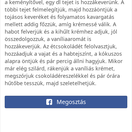
a keményítővel, egy dl tejet is hozzákeverünk. A
többi tejet felmelegítjük, majd hozzáöntjük a
tojásos keveréket és folyamatos kavargatás
mellett addig főzzük, amíg krémessé válik. A
habot felverjük és a kihűlt krémhez adjuk, jól
összedolgozzuk, a vaníliaaromát is
hozzákeverjük. Az étcsokoládét felolvasztjuk,
hozzáadjuk a vajat és a habtejszínt, a kókuszos
alapra öntjük és pár percig állni hagyjuk. Mikor
már elég szilárd, rákenjük a vaníliás krémet,
megszórjuk csokoládéreszelékkel és pár órára
hűtőbe tesszük, majd szeletelhetjük.
Megosztás