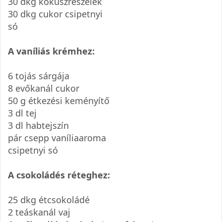
30 dkg kókuszreszelék
30 dkg cukor csipetnyi
só
A vaníliás krémhez:
6 tojás sárgája
8 evőkanál cukor
50 g étkezési keményítő
3 dl tej
3 dl habtejszín
pár csepp vaníliaaroma
csipetnyi só
A csokoládés réteghez:
25 dkg étcsokoládé
2 teáskanál vaj