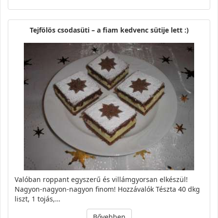
Tejfölös csodasüti – a fiam kedvenc sütije lett :)
Valóban roppant egyszerű és villámgyorsan elkészül!
Nagyon-nagyon-nagyon finom! Hozzávalók Tészta 40 dkg
liszt, 1 tojás,…
Bővebben