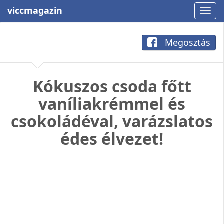
viccmagazin
Megosztás
Kókuszos csoda főtt
vaníliakrémmel és
csokoládéval, varázslatos
édes élvezet!