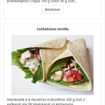
piskótalaphoz 5 tojás 100 g cukor 40 g liszt…
Bővebben
Csirkehúsos tortilla
Hozzávalók 6-8 darabhoz A tésztához 200 g liszt 2
evőkanál olaj fél kávéskanál só késhegynyi…