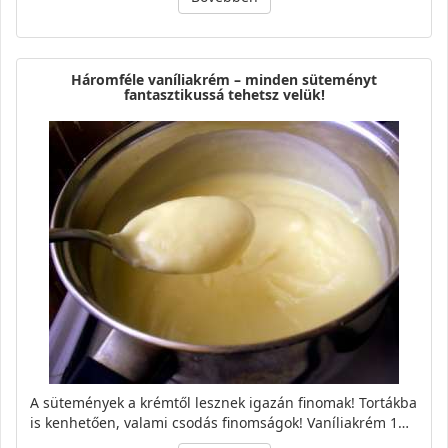
Háromféle vaníliakrém – minden süteményt
fantasztikussá tehetsz velük!
A sütemények a krémtől lesznek igazán finomak! Tortákba
is kenhetően, valami csodás finomságok! Vaníliakrém 1…