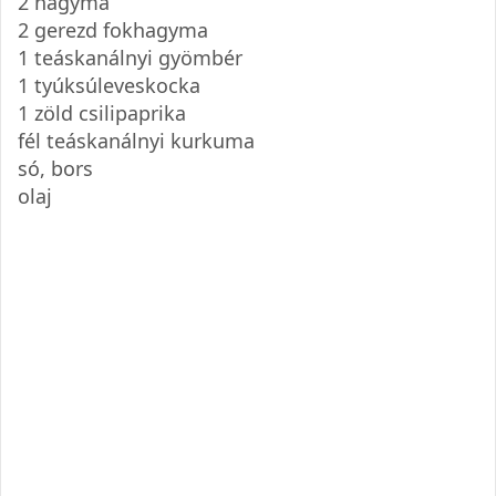
2 hagyma
2 gerezd fokhagyma
1 teáskanálnyi gyömbér
1 tyúksúleveskocka
1 zöld csilipaprika
fél teáskanálnyi kurkuma
só, bors
olaj