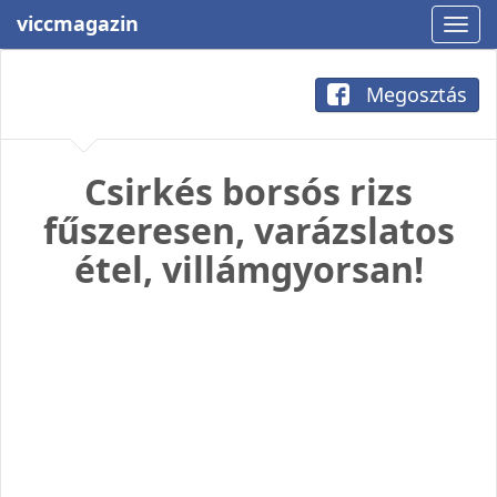
viccmagazin
Megosztás
Csirkés borsós rizs
fűszeresen, varázslatos
étel, villámgyorsan!