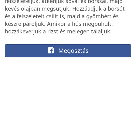
felszeleteljük, átkenjük sóval és borssal, majd
kevés olajban megsütjük. Hozzáadjuk a borsót
és a felszeletelt csilit is, majd a gyömbért és
készre pároljuk. Amikor a hús megpuhult,
hozzákeverjük a rizst és melegen tálaljuk.
Megosztás