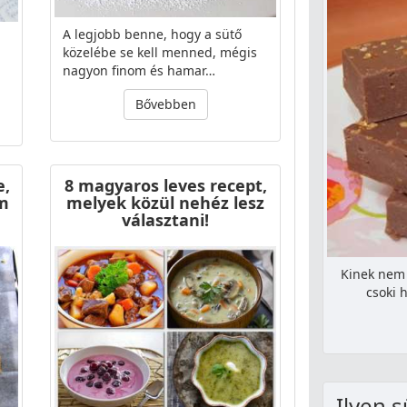
A legjobb benne, hogy a sütő
közelébe se kell menned, mégis
nagyon finom és hamar…
Bővebben
e,
8 magyaros leves recept,
em
melyek közül nehéz lesz
választani!
Kinek nem 
csoki 
Ilyen s