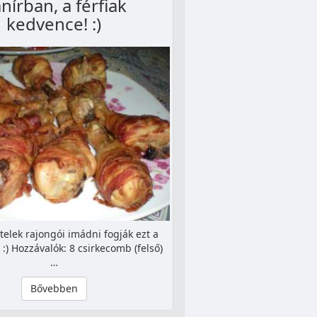
nírban, a férfiak
kedvence! :)
ételek rajongói imádni fogják ezt a
! :) Hozzávalók: 8 csirkecomb (felső)
…
Bővebben