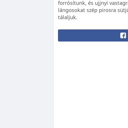
forrósítunk, és ujjnyi vastag
lángosokat szép pirosra süt
tálaljuk.