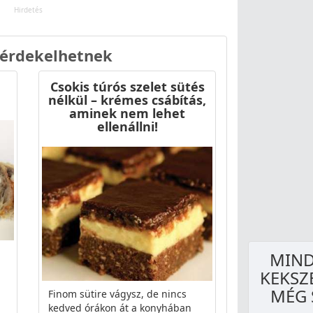
 érdekelhetnek
Csokis túrós szelet sütés
nélkül – krémes csábítás,
aminek nem lehet
ellenállni!
MIND
KEKSZ
MÉG 
Finom sütire vágysz, de nincs
kedved órákon át a konyhában