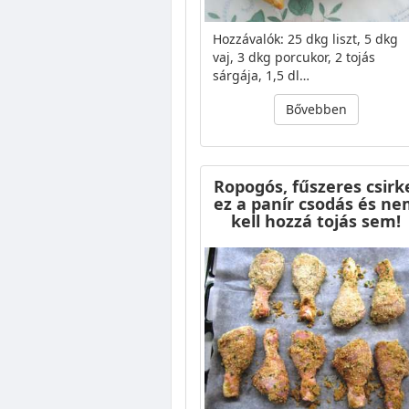
Hozzávalók: 25 dkg liszt, 5 dkg
vaj, 3 dkg porcukor, 2 tojás
sárgája, 1,5 dl…
Bővebben
Ropogós, fűszeres csirk
ez a panír csodás és n
kell hozzá tojás sem!