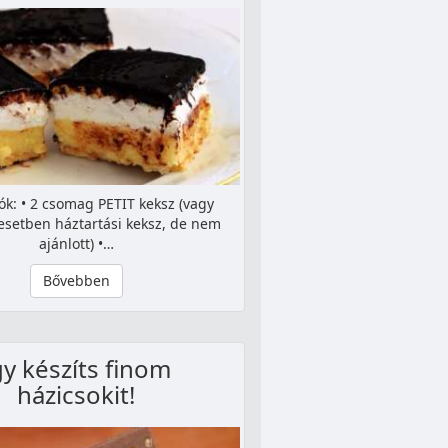
ók: • 2 csomag PETIT keksz (vagy
esetben háztartási keksz, de nem
ajánlott) •…
Bővebben
gy készíts finom
házicsokit!