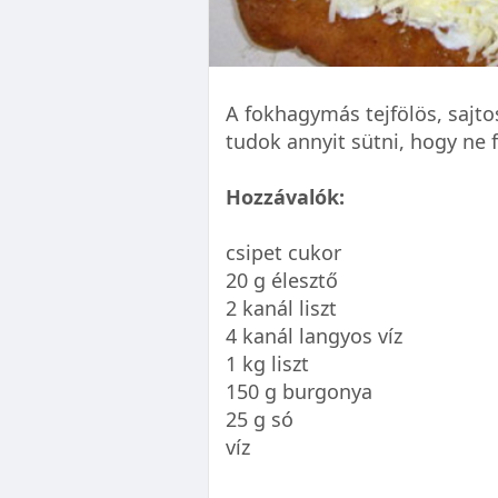
A fokhagymás tejfölös, sajt
tudok annyit sütni, hogy ne fo
Hozzávalók:
csipet cukor
20 g élesztő
2 kanál liszt
4 kanál langyos víz
1 kg liszt
150 g burgonya
25 g só
víz