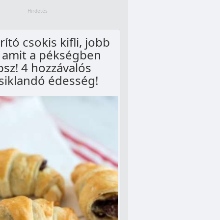
tó csokis kifli, jobb
 amit a pékségben
psz! 4 hozzávalós
siklandó édesség!