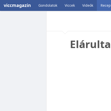
viccmagazin
Gondolatok
Viccek
Videók
Recep
Elárulta