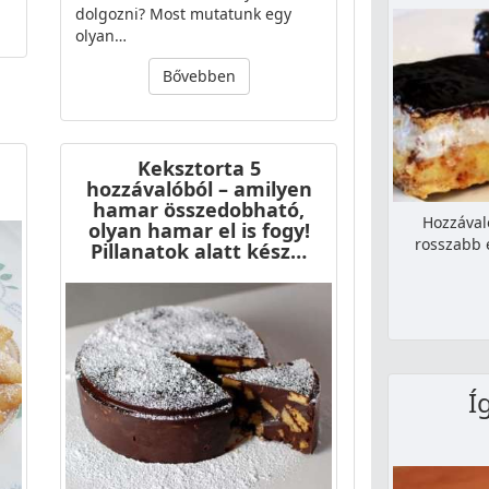
dolgozni? Most mutatunk egy
olyan…
Bővebben
Keksztorta 5
hozzávalóból – amilyen
hamar összedobható,
Hozzával
olyan hamar el is fogy!
rosszabb 
Pillanatok alatt kész…
Í