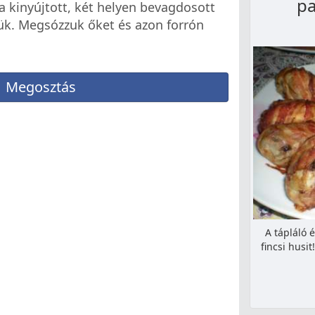
pa
ra kinyújtott, két helyen bevagdosott
jük. Megsózzuk őket és azon forrón
Megosztás
A tápláló 
fincsi husit