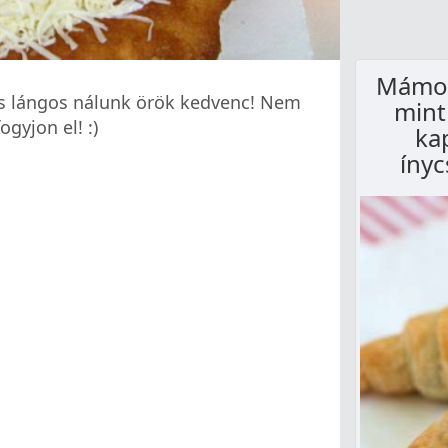
Mámorí
os lángos nálunk örök kedvenc! Nem
mint
gyjon el! :)
ka
ínyc