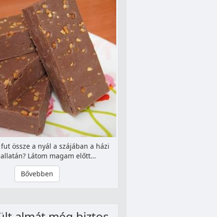
fut össze a nyál a szájában a házi
hallatán? Látom magam előtt…
Bővebben
ült almát még biztos,