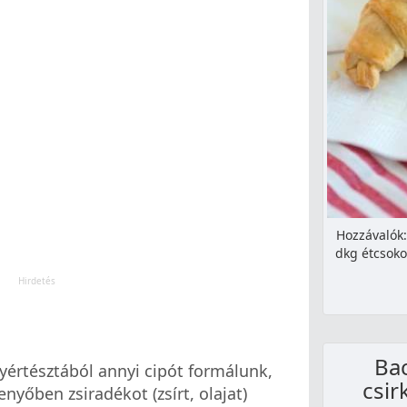
Hozzávalók:
dkg étcsoko
Ba
nyértésztából annyi cipót formálunk,
csir
nyőben zsiradékot (zsírt, olajat)