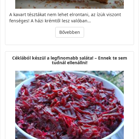
A kavart tésztákat nem lehet elrontani, az ízük viszont
fenséges! A házi krémtől lesz valóban…
Bővebben
Céklából készül a legfinomabb saláta! – Ennek te sem
tudnál ellenállni!