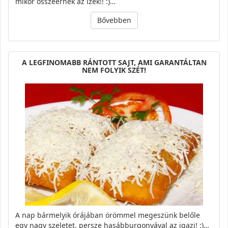
mikor összeérnek az ízek!! :)…
Bővebben
A LEGFINOMABB RÁNTOTT SAJT, AMI GARANTÁLTAN
NEM FOLYIK SZÉT!
A nap bármelyik órájában örömmel megeszünk belőle
egy nagy szeletet, persze hasábburgonyával az igazi! :)…