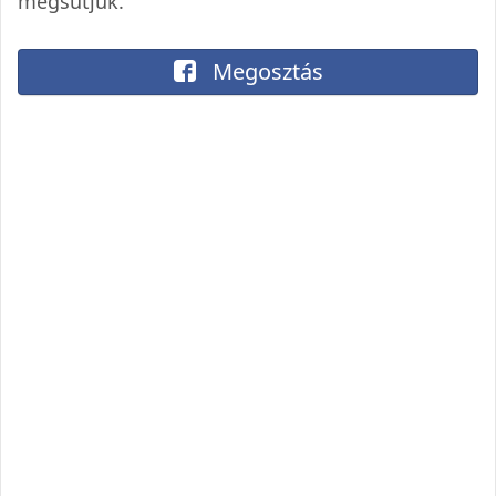
megsütjük.
Megosztás