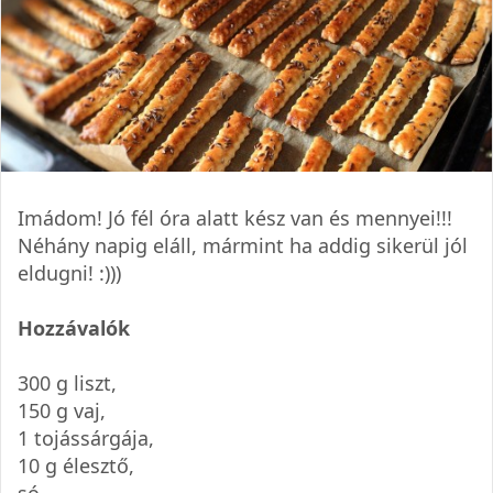
Imádom! Jó fél óra alatt kész van és mennyei!!!
Néhány napig eláll, mármint ha addig sikerül jól
eldugni! :)))
Hozzávalók
300 g liszt,
150 g vaj,
1 tojássárgája,
10 g élesztő,
só,