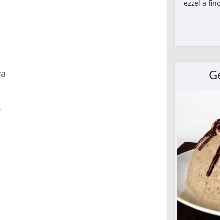
ezzel a fi
G
ya
r