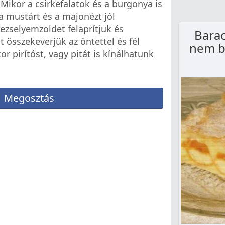
 Mikor a csirkefalatok és a burgonya is
, a mustárt és a majonézt jól
ezselyemzöldet felaprítjuk és
Barac
 összekeverjük az öntettel és fél
nem bo
or pirítóst, vagy pitát is kínálhatunk
Megosztás