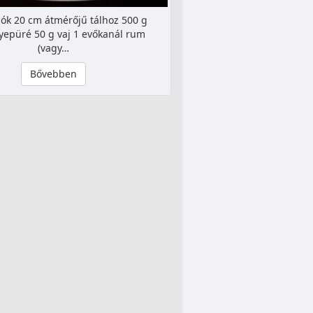
ók 20 cm átmérőjű tálhoz 500 g
yepüré 50 g vaj 1 evőkanál rum
(vagy…
Bővebben