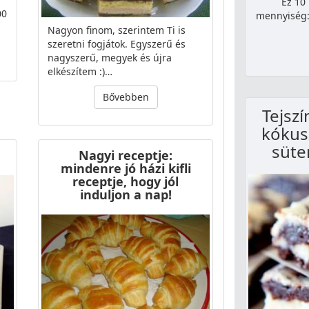
Ez 10
00
mennyiség:
Nagyon finom, szerintem Ti is
szeretni fogjátok. Egyszerű és
nagyszerű, megyek és újra
elkészítem :)…
Bővebben
Tejsz
kókus
süte
Nagyi receptje:
mindenre jó házi kifli
receptje, hogy jól
induljon a nap!