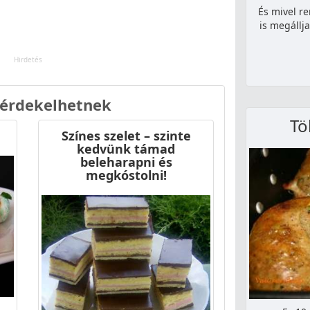
És mivel re
is megállja
 érdekelhetnek
Tö
Színes szelet – szinte
kedvünk támad
beleharapni és
megkóstolni!