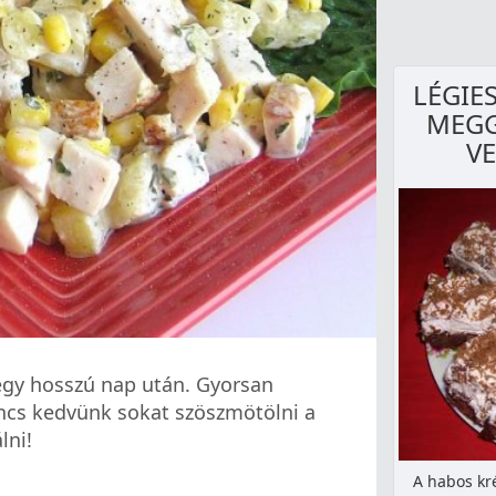
LÉGIE
MEGG
V
egy hosszú nap után. Gyorsan
incs kedvünk sokat szöszmötölni a
lni!
A habos kr