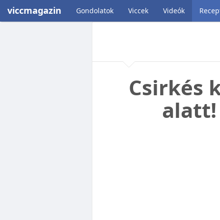
viccmagazin
Gondolatok
Viccek
Videók
Recep
Csirkés 
alatt