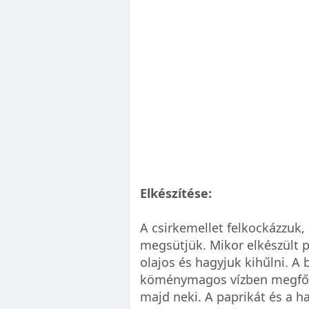
Elkészítése:
A csirkemellet felkockázzuk,
megsütjük. Mikor elkészült p
olajos és hagyjuk kihűlni. A
köménymagos vízben megfőz
majd neki. A paprikát és a h