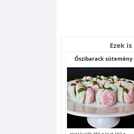
Ezek is
Őszibarack sütemény
Hozzávalók 350 g liszt 150 g