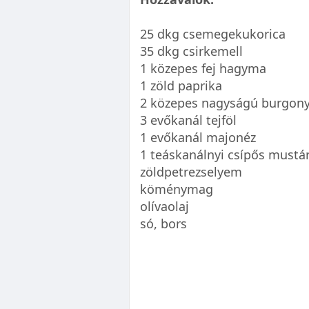
25 dkg csemegekukorica
35 dkg csirkemell
1 közepes fej hagyma
1 zöld paprika
2 közepes nagyságú burgon
3 evőkanál tejföl
1 evőkanál majonéz
1 teáskanálnyi csípős mustá
zöldpetrezselyem
köménymag
olívaolaj
só, bors