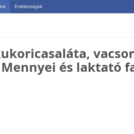
tek
Érdekességek
kukoricasaláta, vacsor
! Mennyei és laktató f