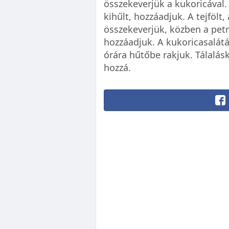
összekeverjük a kukoricával.
kihűlt, hozzáadjuk. A tejfölt
összekeverjük, közben a petr
hozzáadjuk. A kukoricasalátát
órára hűtőbe rakjuk. Tálalásk
hozzá.