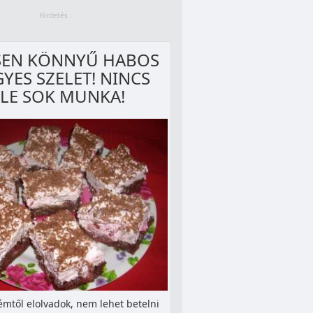
SEN KÖNNYŰ HABOS
YES SZELET! NINCS
ELE SOK MUNKA!
émtől elolvadok, nem lehet betelni