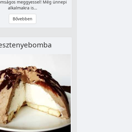
nomságos meggyessel! Még ünnepi
alkalmakra is…
Bővebben
esztenyebomba