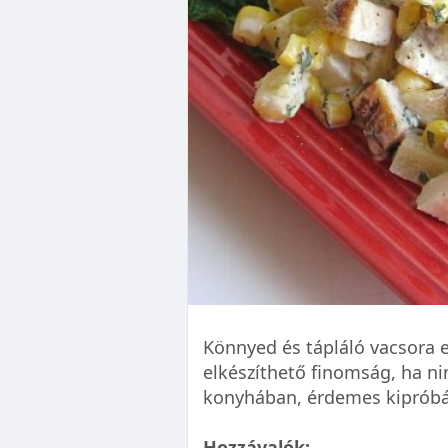
Könnyed és tápláló vacsora 
elkészíthető finomság, ha n
konyhában, érdemes kipróbá
Hozzávalók: