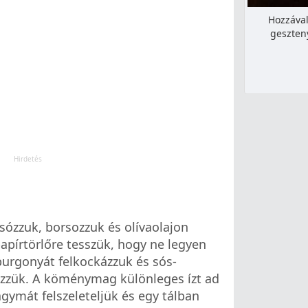
Hozzával
geszten
 sózzuk, borsozzuk és olívaolajon
apírtörlőre tesszük, hogy ne legyen
 burgonyát felkockázzuk és sós-
zük. A köménymag különleges ízt ad
agymát felszeleteljük és egy tálban