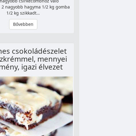
 nagyobb csirkecombhoz való
 2 nagyobb hagyma 1/2 kg gomba
1/2 kg szikkadt…
Bővebben
ínes csokoládészelet
zkrémmel, mennyei
mény, igazi élvezet